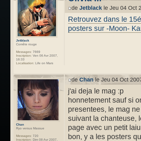
de
Jetblack
le Jeu 04 Oct 
Retrouvez dans le 15é
posters sur -Moon- Kan
Jetblack
Comête rouge
Messages:
7669
Inscription:
Ven 06 Avr 2007,
16:33
Localisation:
Life on Mars
de
Chan
le Jeu 04 Oct 200
j'ai deja le mag :p
honnetement sauf si on
presentees, le mag ne
suivant la chanteuse, l
Chan
page avec un petit la
Ryo versus Massue
bon, y a les posters q
Messages:
720
Inscription:
Dim 08 Avr 2007,