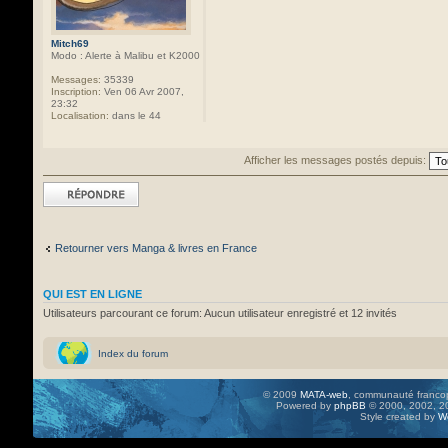
Mitch69
Modo : Alerte à Malibu et K2000
Messages:
35339
Inscription:
Ven 06 Avr 2007,
23:32
Localisation:
dans le 44
Afficher les messages postés depuis:
Répondre
Retourner vers Manga & livres en France
QUI EST EN LIGNE
Utilisateurs parcourant ce forum: Aucun utilisateur enregistré et 12 invités
Index du forum
© 2009
MATA-web
, communauté francop
Powered by
phpBB
© 2000, 2002, 20
Style created by
W