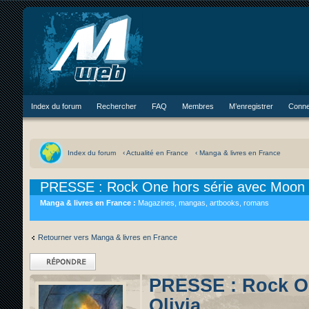
Index du forum
Rechercher
FAQ
Membres
M’enregistrer
Conne
Index du forum
‹ Actualité en France
‹ Manga & livres en France
PRESSE : Rock One hors série avec Moon Ka
Manga & livres en France :
Magazines, mangas, artbooks, romans
Retourner vers Manga & livres en France
Répondre
PRESSE : Rock On
Olivia ...