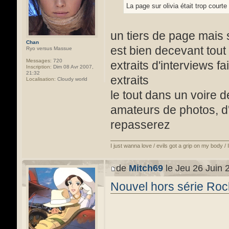
La page sur olivia était trop courte
un tiers de page mais s
Chan
est bien decevant tout
Ryo versus Massue
Messages:
720
extraits d'interviews f
Inscription:
Dim 08 Avr 2007,
21:32
extraits
Localisation:
Cloudy world
le tout dans un voire 
amateurs de photos, d
repasserez
I just wanna love / evils got a grip on my body /
de
Mitch69
le Jeu 26 Juin 
Nouvel hors série Roc