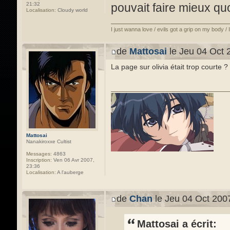
pouvait faire mieux quoi
21:32
Localisation:
Cloudy world
I just wanna love / evils got a grip on my body /
de
Mattosai
le Jeu 04 Oct 
La page sur olivia était trop courte ?
Mattosai
Nanakiroxxe Cultist
Messages:
4863
Inscription:
Ven 06 Avr 2007,
23:36
Localisation:
A l'auberge
de
Chan
le Jeu 04 Oct 200
Mattosai a écrit: