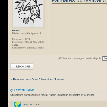
Palmarès du festival 
bwarfff
Rédac : teur d'hollywood !
Messages:
1262
Inscription:
Mar 11 Nov 2008,
12:12
Localisation:
Shadow Moses
Afficher les messages postés depuis:
Répondre
Retourner vers Event / Jeux vidéo / Internet...
QUI EST EN LIGNE
Utilisateurs parcourant ce forum: Aucun utilisateur enregistré et 11 invités
Index du forum