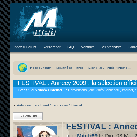
Index du forum
Rechercher
FAQ
Membres
M’enregistrer
Conne
Index du forum
‹ Actualité en France
‹ Event / Jeux vidéo / Internet...
FESTIVAL : Annecy 2009 : la sélection offici
Event / Jeux vidéo / Internet... :
Conventions, jeux vidéo, tokusatsu, internet, 
Retourner vers Event / Jeux vidéo / Internet...
Répondre
FESTIVAL : Annecy 
de
Mitch69
le Dim 03 Mai 2