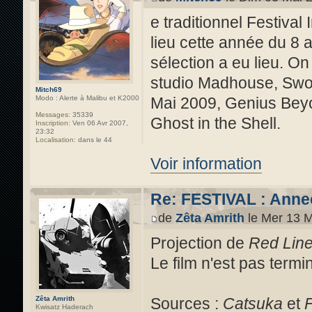
e traditionnel Festival
lieu cette année du 8
sélection a eu lieu. On
studio Madhouse, Swor
Mitch69
Mai 2009, Genius Beyo
Modo : Alerte à Malibu et K2000
Messages:
35339
Ghost in the Shell.
Inscription:
Ven 06 Avr 2007,
23:32
Localisation:
dans le 44
Voir information
Re: FESTIVAL : Annecy
de
Zêta Amrith
le Mer 13 M
Projection de
Red Lin
Le film n'est pas termi
Zêta Amrith
Sources :
Catsuka
et
Kwisatz Haderach