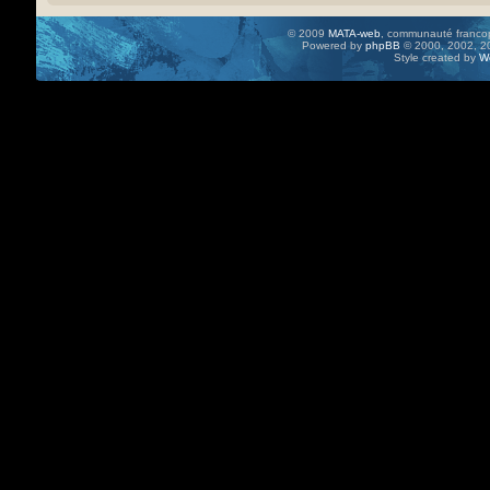
© 2009
MATA-web
, communauté francop
Powered by
phpBB
© 2000, 2002, 20
Style created by
W