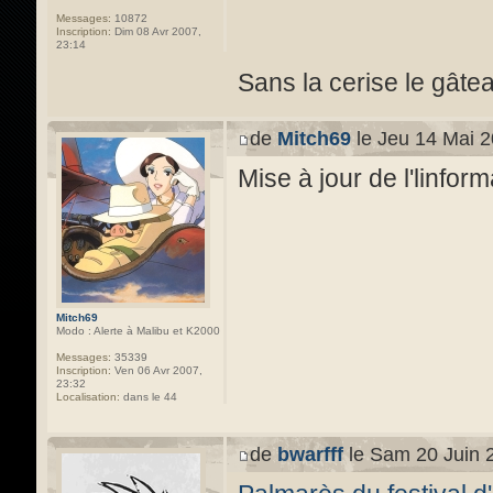
Messages:
10872
Inscription:
Dim 08 Avr 2007,
23:14
Sans la cerise le gâte
de
Mitch69
le Jeu 14 Mai 2
Mise à jour de l'linfor
Mitch69
Modo : Alerte à Malibu et K2000
Messages:
35339
Inscription:
Ven 06 Avr 2007,
23:32
Localisation:
dans le 44
de
bwarfff
le Sam 20 Juin 