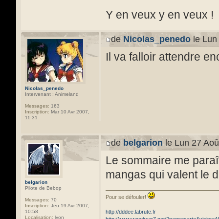
Y en veux y en veux !
de
Nicolas_penedo
le Lun
Il va falloir attendre 
Nicolas_penedo
Intervenant : Animeland
Messages:
163
Inscription:
Mar 10 Avr 2007,
11:31
de
belgarion
le Lun 27 Aoû
Le sommaire me paraît 
mangas qui valent le d
belgarion
Pilote de Bebop
Pour se défouler!
Messages:
70
Inscription:
Jeu 19 Avr 2007,
10:58
http://dddee.labrute.fr
Localisation:
lyon