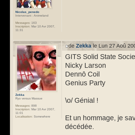
Nicolas_penedo
Intervenant : Animeland
Messages:
163
Inscription:
Mar 10 Avr 2007,
11:31
de
Zekka
le Lun 27 Aoû 20
GITS Solid State Socie
Nicky Larson
Dennô Coil
Genius Party
Zekka
\o/ Génial !
Ryo versus Massue
Messages:
898
Inscription:
Mar 10 Avr 2007,
11:01
Et un hommage, je sav
Localisation:
Somewhere
décédée.