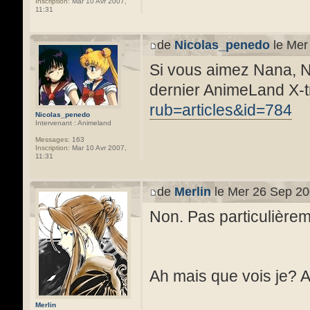
Inscription:
Mar 10 Avr 2007,
11:31
de
Nicolas_penedo
le Mer
Si vous aimez Nana, Na
dernier AnimeLand X-t
rub=articles&id=784
Nicolas_penedo
Intervenant : Animeland
Messages:
163
Inscription:
Mar 10 Avr 2007,
11:31
de
Merlin
le Mer 26 Sep 20
Non. Pas particulièrem
Ah mais que vois je? A
Merlin