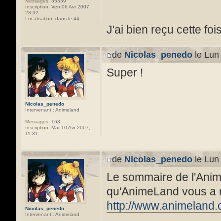
Messages:
35339
Inscription:
Ven 06 Avr 2007,
23:32
Localisation:
dans le 44
J'ai bien reçu cette fo
de
Nicolas_penedo
le Lun
Super !
Nicolas_penedo
Intervenant : Animeland
Messages:
163
Inscription:
Mar 10 Avr 2007,
11:31
de
Nicolas_penedo
le Lun
Le sommaire de l'Anim
qu'AnimeLand vous a r
http://www.animeland.
Nicolas_penedo
Intervenant : Animeland