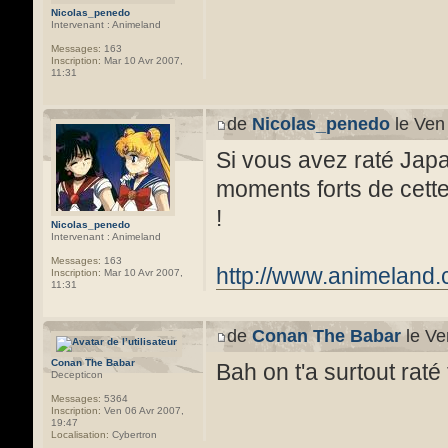
Nicolas_penedo
Intervenant : Animeland
Messages:
163
Inscription:
Mar 10 Avr 2007,
11:31
de
Nicolas_penedo
le Ven
Si vous avez raté Japa
moments forts de cett
!
Nicolas_penedo
Intervenant : Animeland
Messages:
163
http://www.animeland.
Inscription:
Mar 10 Avr 2007,
11:31
de
Conan The Babar
le Ve
Conan The Babar
Bah on t'a surtout raté t
Decepticon
Messages:
5364
Inscription:
Ven 06 Avr 2007,
19:47
Localisation:
Cybertron