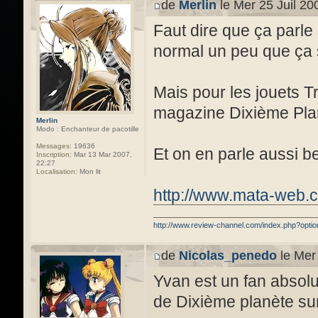
de
Merlin
le Mer 25 Juil 20
Faut dire que ça parle
normal un peu que ça 
Mais pour les jouets T
magazine Dixième Pla
Merlin
Modo : Enchanteur de pacotille
Messages:
19636
Et on en parle aussi 
Inscription:
Mar 13 Mar 2007,
22:27
Localisation:
Mon lit
http://www.mata-web.
http://www.review-channel.com/index.php?opt
de
Nicolas_penedo
le Mer 
Yvan est un fan absolu 
de Dixième planète sur 