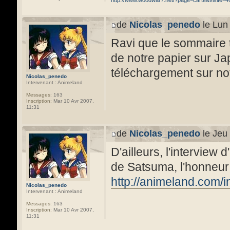
http://www.woodwar7.net/?page=carte&visite=4
de
Nicolas_penedo
le Lun
Ravi que le sommaire t
de notre papier sur J
téléchargement sur not
Nicolas_penedo
Intervenant : Animeland
Messages:
163
Inscription:
Mar 10 Avr 2007,
11:31
de
Nicolas_penedo
le Jeu
D'ailleurs, l'intervie
de Satsuma, l'honneur 
http://animeland.com/
Nicolas_penedo
Intervenant : Animeland
Messages:
163
Inscription:
Mar 10 Avr 2007,
11:31