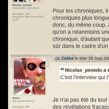
Nicolas_penedo
Intervenant : Animeland
Pour les chroniques, il 
Messages:
163
chroniques plus longue
Inscription:
Mar 10 Avr 2007,
11:31
donc, du même coup, à 
qu'on a néanmoins une 
chronique, d'autant q
sûr dans le cadre d'un 
de
Zekka
le Mer 26 Sep 20
Nicolas_penedo a é
C'est l'interview qui
Zekka
Je n'ai pas été du tout
Ryo versus Massue
des révélations fraca
Messages:
898