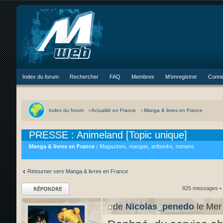
Index du forum
Rechercher
FAQ
Membres
M’enregistrer
Conne
Index du forum
‹ Actualité en France
‹ Manga & livres en France
PRESSE : Animeland [Topic unique]
Manga & livres en France :
Magazines, mangas, artbooks, romans
Retourner vers Manga & livres en France
Répondre
825 messages •
de
Nicolas_penedo
le Mer 