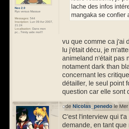
lache des infos intér
Neo 2.0
Ryo versus Massue
mangaka se confier a
Messages:
544
Inscription:
Lun 09 Avr 2007,
21:24
Localisation:
Dans mon
pc...Trinity aide moi!!!
vu que comme ca j'ai d
lu j'était décu, je m'at
animeland n'était pas 
notament dark than bla
concernant les critique
détailler, le seul point
question car elle sont 
de
Nicolas_penedo
le Mer
C'est l'interview qui 
demande, en tant que r