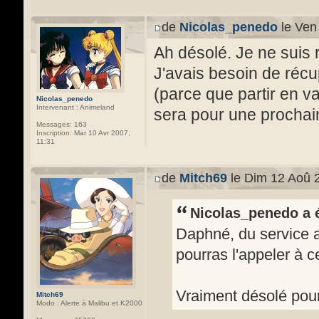
de
Nicolas_penedo
le Ven
Ah désolé. Je ne suis 
J'avais besoin de réc
(parce que partir en v
Nicolas_penedo
Intervenant : Animeland
sera pour une prochain
Messages:
163
Inscription:
Mar 10 Avr 2007,
11:31
de
Mitch69
le Dim 12 Aoû 
Nicolas_penedo a é
Daphné, du service a
pourras l'appeler à 
Vraiment désolé pour
Mitch69
Modo : Alerte à Malibu et K2000