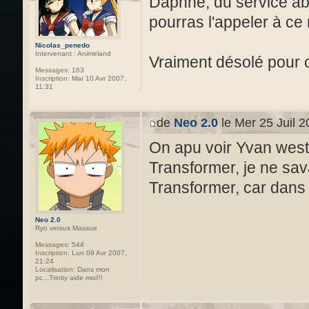
Daphné, du service ab
pourras l'appeler à ce
Nicolas_penedo
Intervenant : Animeland
Vraiment désolé pour 
Messages:
163
Inscription:
Mar 10 Avr 2007,
11:31
de
Neo 2.0
le Mer 25 Juil 2
On apu voir Yvan west 
Transformer, je ne sav
Transformer, car dans
Neo 2.0
Ryo versus Massue
Messages:
544
Inscription:
Lun 09 Avr 2007,
21:24
Localisation:
Dans mon
pc...Trinity aide moi!!!