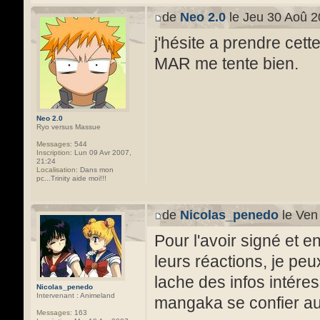
de
Neo 2.0
le Jeu 30 Aoû 2
j'hésite a prendre cett
MAR me tente bien.
Neo 2.0
Ryo versus Massue
Messages:
544
Inscription:
Lun 09 Avr 2007,
21:24
Localisation:
Dans mon
pc...Trinity aide moi!!!
de
Nicolas_penedo
le Ven
Pour l'avoir signé et e
leurs réactions, je peux
lache des infos intéres
Nicolas_penedo
Intervenant : Animeland
mangaka se confier au
Messages:
163