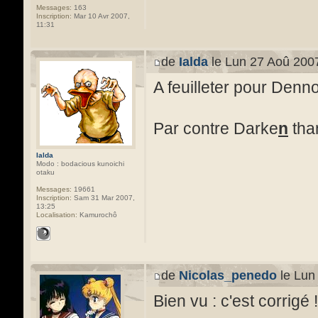
Messages:
163
Inscription:
Mar 10 Avr 2007,
11:31
de
Ialda
le Lun 27 Aoû 2007
A feuilleter pour Denn
Par contre Darke
n
tha
Ialda
Modo : bodacious kunoichi
otaku
Messages:
19661
Inscription:
Sam 31 Mar 2007,
13:25
Localisation:
Kamurochô
de
Nicolas_penedo
le Lun
Bien vu : c'est corrigé !