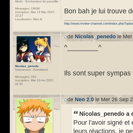
Modo : Enchanteur de pacotille
Messages:
19636
Bon bah je lui trouve 
Inscription:
Mar 13 Mar 2007,
22:27
Localisation:
Mon lit
http://www.review-channel.com/index.php?opt
de
Nicolas_penedo
le Mer
^________^
Nicolas_penedo
Intervenant : Animeland
Ils sont super sympas 
Messages:
163
Inscription:
Mar 10 Avr 2007,
11:31
de
Neo 2.0
le Mer 26 Sep 2
Nicolas_penedo a é
Pour l'avoir signé et
leurs réactions, je pe