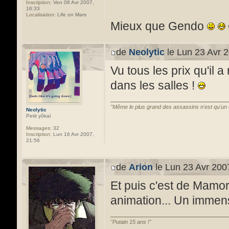
Inscription:
Ven 06 Avr 2007,
16:33
Localisation:
Life on Mars
Mieux que Gendo
de
Neolytic
le Lun 23 Avr 2
Vu tous les prix qu'il a
dans les salles !
"Même le plus grand des assassins n'est qu'un
Neolytic
Petit yôkaï
Messages:
32
Inscription:
Lun 16 Avr 2007,
21:56
de
Arion
le Lun 23 Avr 200
Et puis c'est de Mamor
animation... Un immens
"Putain 15 ans !"