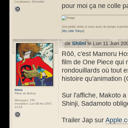
Localisation:
Grenoble
pour moi ça ne colle pa
-
Une petite visite si vous avez du temps à perdre
[
My Little Tokyo
]
de
Shiini
le Lun 11 Juin 20
Rôô, c'est Mamoru Hoso
film de One Piece qui m'
rondouillards où tout e
histoire qu'animation 
Shiini
Sur l'affiche, Makoto a
Pilote de Bebop
Messages:
150
Shinji, Sadamoto oblig
Inscription:
Lun 09 Avr 2007,
12:24
Trailer Jap sur
Apple.