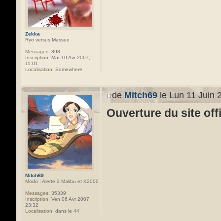
Zekka
Ryo versus Massue
Messages:
898
Inscription:
Mar 10 Avr 2007,
11:01
Localisation:
Somewhere
de
Mitch69
le Lun 11 Juin 
Ouverture du site off
Mitch69
Modo : Alerte à Malibu et K2000
Messages:
35339
Inscription:
Ven 06 Avr 2007,
23:32
Localisation:
dans le 44