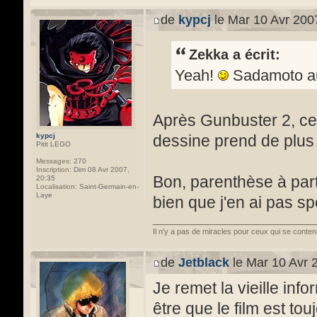
de
kypcj
le Mar 10 Avr 200
Zekka a écrit:
Yeah!
Sadamoto au
Après Gunbuster 2, ce 
kypcj
dessine prend de plus
Pitit LEGO
Messages:
270
Inscription:
Dim 08 Avr 2007,
Bon, parenthèse à part,
20:35
Localisation:
Saint-Germain-en-
Laye
bien que j'en ai pas s
Il n'y a pas de miracles pour ceux qui se conten
de
Jetblack
le Mar 10 Avr 
Je remet la vieille info
être que le film est tou