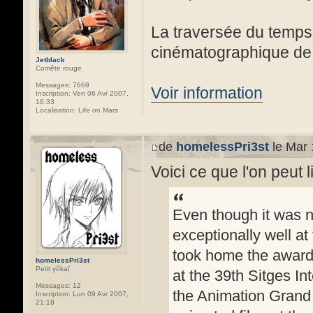
La traversée du temps 
cinématographique de c
Jetblack
Comête rouge
Messages:
7669
Voir information
Inscription:
Ven 06 Avr 2007,
16:33
Localisation:
Life on Mars
de
homelessPri3st
le Mar 
Voici ce que l'on peut l
Even though it was no
exceptionally well at
took home the award
homelessPri3st
Petit yôkaï
at the 39th Sitges Int
Messages:
12
the Animation Grand 
Inscription:
Lun 09 Avr 2007,
21:18