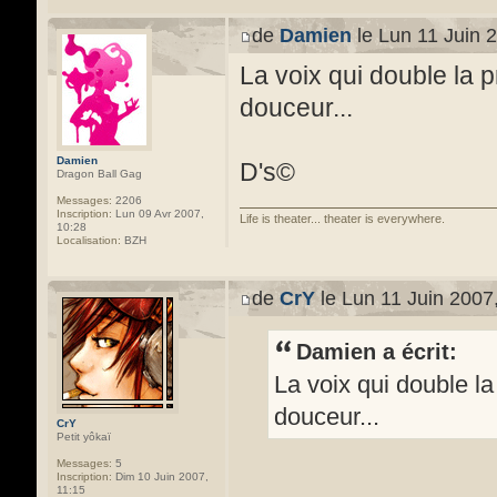
de
Damien
le Lun 11 Juin 
La voix qui double la 
douceur...
Damien
D's©
Dragon Ball Gag
Messages:
2206
Inscription:
Lun 09 Avr 2007,
Life is theater... theater is everywhere.
10:28
Localisation:
BZH
de
CrY
le Lun 11 Juin 2007
Damien a écrit:
La voix qui double l
douceur...
CrY
Petit yôkaï
Messages:
5
Inscription:
Dim 10 Juin 2007,
11:15