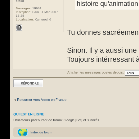
otaku
histoire qu'animatio
Messages:
19661
Inscription:
Sam 31 Mar 2007,
13:25
Localisation:
Kamurochô
Tu donnes sacréement e
Sinon. Il y a aussi une
Toujours intérressant à
Afficher les messages postés depuis:
Répondre
Retourner vers Anime en France
QUI EST EN LIGNE
Utilisateurs parcourant ce forum: Google [Bot] et 3 invités
Index du forum