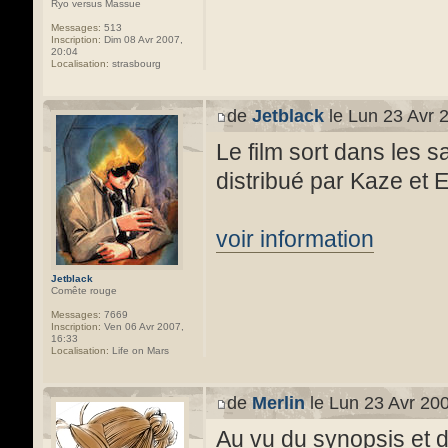
Ryo versus Massue
Messages:
513
Inscription:
Dim 08 Avr 2007,
20:04
Localisation:
strasbourg
de
Jetblack
le Lun 23 Avr 
Le film sort dans les s
distribué par Kaze et 
voir information
Jetblack
Comête rouge
Messages:
7669
Inscription:
Ven 06 Avr 2007,
16:33
Localisation:
Life on Mars
de
Merlin
le Lun 23 Avr 200
Au vu du synopsis et d