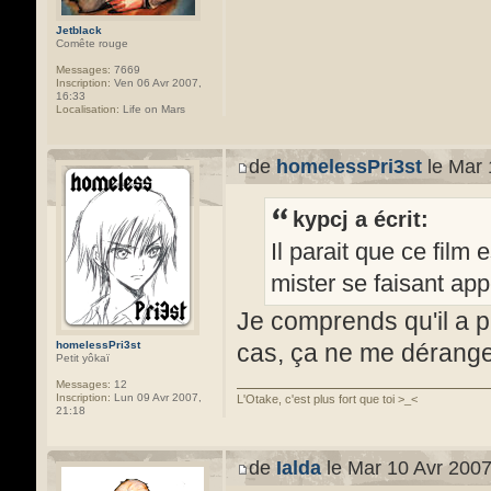
Jetblack
Comête rouge
Messages:
7669
Inscription:
Ven 06 Avr 2007,
16:33
Localisation:
Life on Mars
de
homelessPri3st
le Mar 
kypcj a écrit:
Il parait que ce film
mister se faisant appe
Je comprends qu'il a pl
homelessPri3st
cas, ça ne me dérang
Petit yôkaï
Messages:
12
Inscription:
Lun 09 Avr 2007,
L'Otake, c'est plus fort que toi >_<
21:18
de
Ialda
le Mar 10 Avr 2007