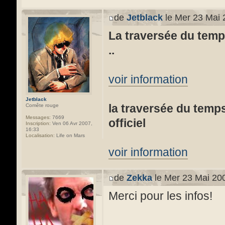
de
Jetblack
le Mer 23 Mai 
La traversée du temps
..
voir information
Jetblack
la traversée du temps 
Comête rouge
Messages:
7669
officiel
Inscription:
Ven 06 Avr 2007,
16:33
Localisation:
Life on Mars
voir information
de
Zekka
le Mer 23 Mai 20
Merci pour les infos!