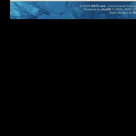
© 2009
MATA-web
, communauté francop
Powered by
phpBB
© 2000, 2002, 20
Style created by
W