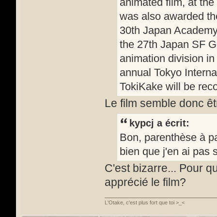
animated film, at the
was also awarded the 
30th Japan Academy P
the 27th Japan SF Gra
animation division in
annual Tokyo Interna
TokiKake will be reco
Le film semble donc êtr
kypcj a écrit:
Bon, parenthèse à par
bien que j'en ai pas
C'est bizarre... Pour q
apprécié le film?
L'Otake, c'est plus fort que toi >_<