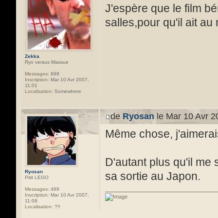
J'espère que le film b
salles,pour qu'il ait 
Zekka
Ryo versus Massue
Messages:
898
Inscription:
Mar 10 Avr 2007,
11:01
Localisation:
Somewhere
de
Ryosan
le Mar 10 Avr 2
Même chose, j'aimerais 
D'autant plus qu'il me 
Ryosan
sa sortie au Japon.
Pitit LEGO
Messages:
469
Inscription:
Mar 10 Avr 2007,
11:08
Localisation:
?!!