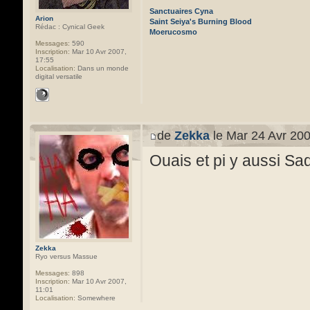
Sanctuaires Cyna
Arion
Saint Seiya's Burning Blood
Rédac : Cynical Geek
Moerucosmo
Messages:
590
Inscription:
Mar 10 Avr 2007,
17:55
Localisation:
Dans un monde
digital versatile
de
Zekka
le Mar 24 Avr 200
Ouais et pi y aussi S
Zekka
Ryo versus Massue
Messages:
898
Inscription:
Mar 10 Avr 2007,
11:01
Localisation:
Somewhere