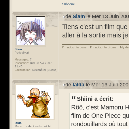
Shônenki
de
Slam
le Mer 13 Juin 200
Tiens c'est un film que
aller à la sortie mais j
I'm addict to bass... I'm addict to drums... My de
Slam
Petit yôkaï
Messages:
7
Inscription:
Dim 08 Avr 2007,
21:45
Localisation:
Neuchâtel (Suisse)
de
Ialda
le Mer 13 Juin 200
Shiini a écrit:
Rôô, c'est Mamoru Ho
film de One Piece qui 
rondouillards où tout
Ialda
Modo : bodacious kunoichi