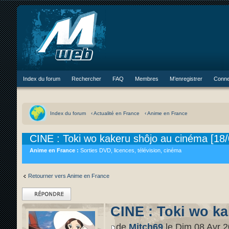
Index du forum
Rechercher
FAQ
Membres
M’enregistrer
Conne
Index du forum
‹ Actualité en France
‹ Anime en France
CINE : Toki wo kakeru shôjo au cinéma [18/
Anime en France :
Sorties DVD, licences, télévision, cinéma
Retourner vers Anime en France
Répondre
CINE : Toki wo ka
de
Mitch69
le Dim 08 Avr 2