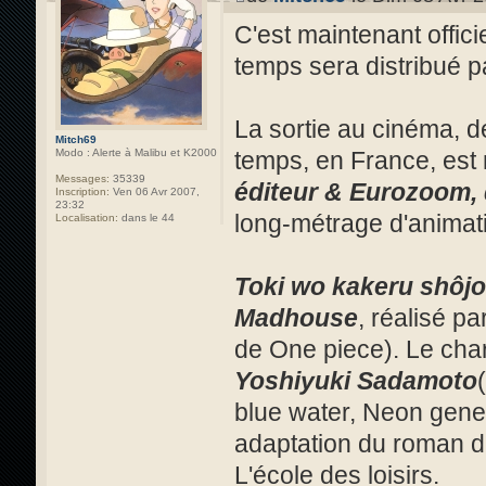
C'est maintenant offici
temps sera distribué pa
La sortie au cinéma, d
Mitch69
temps, en France, est 
Modo : Alerte à Malibu et K2000
Messages:
35339
éditeur & Eurozoom, 
Inscription:
Ven 06 Avr 2007,
23:32
long-métrage d'animati
Localisation:
dans le 44
Toki wo kakeru shôjo
Madhouse
, réalisé pa
de One piece). Le char
Yoshiyuki Sadamoto
blue water, Neon genes
adaptation du roman 
L'école des loisirs.