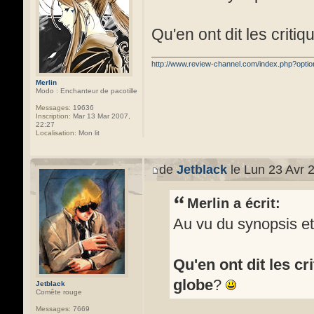
Qu'en ont dit les criti
http://www.review-channel.com/index.php?opt
Merlin
Modo : Enchanteur de pacotille
Messages:
19636
Inscription:
Mar 13 Mar 2007,
22:27
Localisation:
Mon lit
de
Jetblack
le Lun 23 Avr 
Merlin a écrit:
Au vu du synopsis et
Qu'en ont dit les cr
globe
?
Jetblack
Comête rouge
Messages:
7669