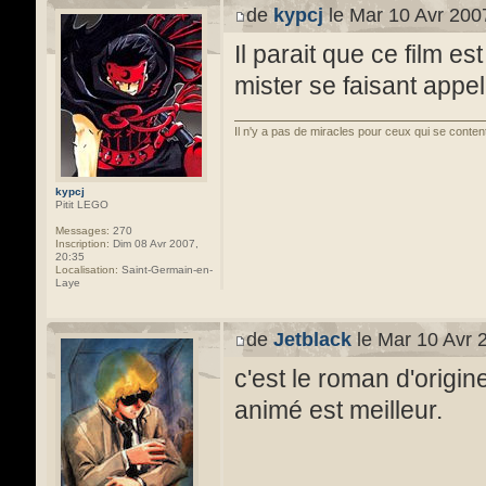
de
kypcj
le Mar 10 Avr 200
Il parait que ce film e
mister se faisant appele
Il n'y a pas de miracles pour ceux qui se conten
kypcj
Pitit LEGO
Messages:
270
Inscription:
Dim 08 Avr 2007,
20:35
Localisation:
Saint-Germain-en-
Laye
de
Jetblack
le Mar 10 Avr 
c'est le roman d'origin
animé est meilleur.