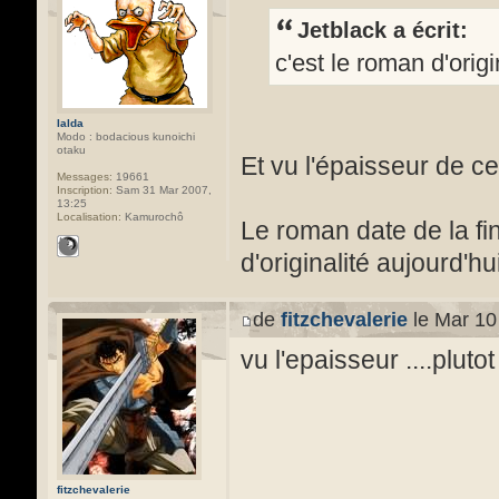
Jetblack a écrit:
c'est le roman d'origi
Ialda
Modo : bodacious kunoichi
otaku
Et vu l'épaisseur de ce
Messages:
19661
Inscription:
Sam 31 Mar 2007,
13:25
Localisation:
Kamurochô
Le roman date de la f
d'originalité aujourd'h
de
fitzchevalerie
le Mar 10
vu l'epaisseur ....plutot
fitzchevalerie