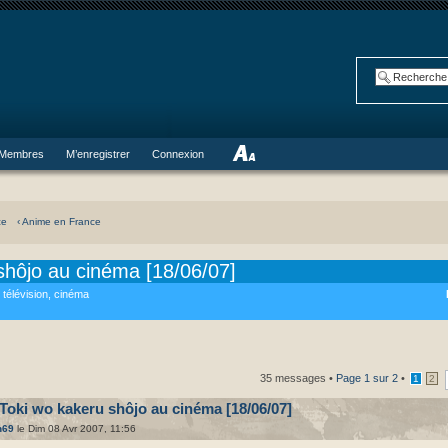
Membres
M’enregistrer
Connexion
ce
‹ Anime en France
shôjo au cinéma [18/06/07]
 télévision, cinéma
35 messages •
Page
1
sur
2
•
1
2
Toki wo kakeru shôjo au cinéma [18/06/07]
h69
le Dim 08 Avr 2007, 11:56