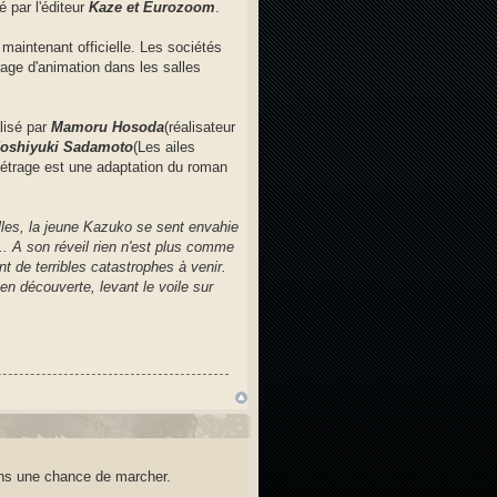
 par l'éditeur
Kaze et Eurozoom
.
maintenant officielle. Les sociétés
rage d'animation dans les salles
alisé par
Mamoru Hosoda
(réalisateur
oshiyuki Sadamoto
(Les ailes
métrage est une adaptation du roman
elles, la jeune Kazuko se sent envahie
... A son réveil rien n'est plus comme
t de terribles catastrophes à venir.
en découverte, levant le voile sur
oins une chance de marcher.