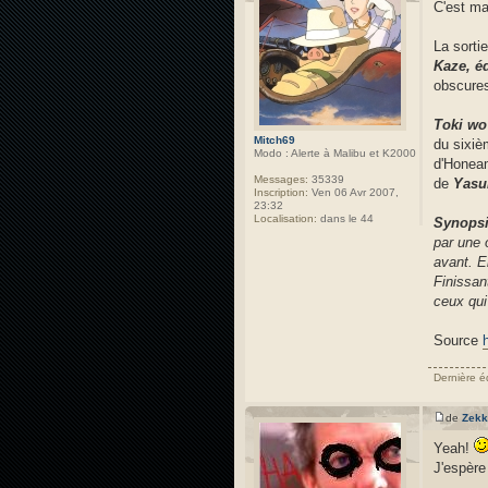
C'est ma
La sorti
Kaze, é
obscure
Toki wo
Mitch69
du sixiè
Modo : Alerte à Malibu et K2000
d'Honeam
Messages:
35339
de
Yasu
Inscription:
Ven 06 Avr 2007,
23:32
Localisation:
dans le 44
Synops
par une 
avant. E
Finissan
ceux qui 
Source
Dernière é
de
Zekk
Yeah!
J'espère