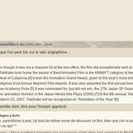
lessPri3st
le Mar 10 Avr 2007, 19:44
que l'on peut lire sur le wiki anglophone :
n though it was not a massive hit at the box office, the film did exceptionally well at
 TokiKake took home the award of Best Animated Film in the ANIMA'T category at the 
tival of Catalonia.[4] It won the Animation Grand Award, given to the year's most ent
stigious 61st Annual Mainichi Film Awards. It was also awarded the first annual Anim
an Academy Prize.[5] It was nominated for, but did not win, the 27th Japan SF Grand 
the animation division in the Japan Media Arts Plaza (2006).[7] At the 6th annual To
March 22, 2007, TokiKake will be recognized as "Animation of the Year."[8]
semble donc être pour l'instant apprécié.
kypcj a écrit:
, parenthèse à part, j'ai tout de même envie de découvrir ce film, bien que j'en a
n en fait ^^