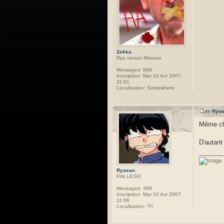
Zekka
Ryo versus Massue
Messages:
898
Inscription:
Mar 10 Avr 2007,
11:01
Localisation:
Somewhere
de
Ryo
Même chos
D'autant
Ryosan
Pitit LEGO
Messages:
469
Inscription:
Mar 10 Avr 2007,
11:08
Localisation:
?!!