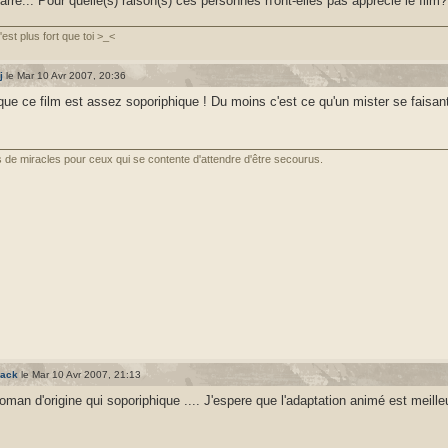
zarre... Pour quelle(s) raison(s) ces personnes n'ont-elles pas apprécié le film?
'est plus fort que toi >_<
j
le Mar 10 Avr 2007, 20:36
 que ce film est assez soporiphique ! Du moins c'est ce qu'un mister se faisant 
as de miracles pour ceux qui se contente d'attendre d'être secourus.
lack
le Mar 10 Avr 2007, 21:13
roman d'origine qui soporiphique .... J'espere que l'adaptation animé est meilleu