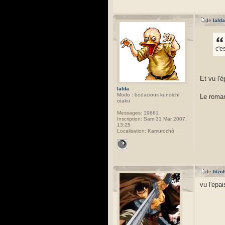
de
Ialda
c'e
Et vu l'
Ialda
Modo : bodacious kunoichi
Le roman
otaku
Messages:
19661
Inscription:
Sam 31 Mar 2007,
13:25
Localisation:
Kamurochô
de
fitzc
vu l'epai