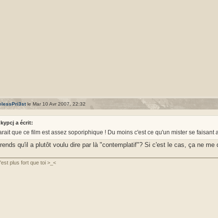
lessPri3st
le Mar 10 Avr 2007, 22:32
kypcj a écrit:
parait que ce film est assez soporiphique ! Du moins c'est ce qu'un mister se faisant ap
ends qu'il a plutôt voulu dire par là "contemplatif"? Si c'est le cas, ça ne m
'est plus fort que toi >_<