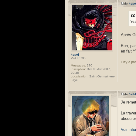
de
kypc
Ye
Après Gu
Bon, par
en fait ^
kypcj
Pitit LEGO
Il n'y a p
Messages:
270
Inscription:
Dim 08 Avr 2007,
20:35
Localisation:
Saint-Germain-en-
Laye
de
Jetb
Je remet 
La trave
obscures
Voir inf