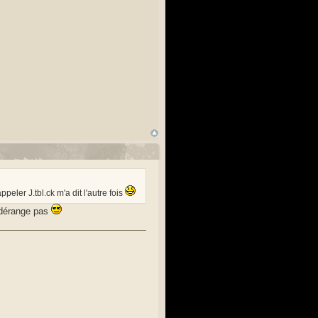
peler J.tbl.ck m'a dit l'autre fois
e dérange pas