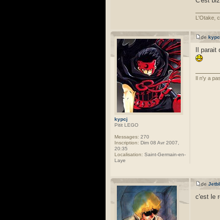
C'est bi
L'Otake, c
de
kypc
Il parait
Il n'y a p
kypcj
Pitit LEGO
Messages:
270
Inscription:
Dim 08 Avr 2007,
20:35
Localisation:
Saint-Germain-en-
Laye
de
Jetb
c'est le 