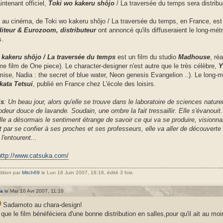
intenant officiel,
Toki wo kakeru shôjo
/ La traversée du temps sera distribué
e au cinéma, de Toki wo kakeru shôjo / La traversée du temps, en France, est 
diteur & Eurozoom, distributeur
ont annoncé qu'ils diffuseraient le long-mét
s.
 kakeru shôjo / La traversée du temps
est un film du studio
Madhouse
, ré
me film de One piece). Le character-designer n'est autre que le très célèbre,
Y
ise, Nadia : the secret of blue water, Neon genesis Evangelion ..). Le long-
kata Tetsui
, publié en France chez L'école des loisirs.
is
: Un beau jour, alors qu'elle se trouve dans le laboratoire de sciences natur
odeur douce de lavande. Soudain, une ombre la fait tressaillir. Elle s'évanouit
lle a désormais le sentiment étrange de savoir ce qui va se produire, visionnan
t par se confier à ses proches et ses professeurs, elle va aller de découverte 
l'entourent...
http://www.catsuka.com/
dition par
Mitch69
le Lun 18 Juin 2007, 18:16, édité 3 fois.
a
le Mar 10 Avr 2007, 11:10
Sadamoto au chara-design!
 que le film bénéféciera d'une bonne distribution en salles,pour qu'il ait au m