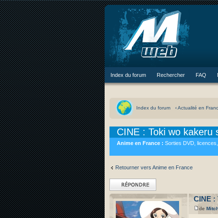
Index du forum
Rechercher
FAQ
Index du forum
‹ Actualité en Fran
CINE : Toki wo kakeru 
Anime en France :
Sorties DVD, licences,
Retourner vers Anime en France
Répondre
CINE : 
de
Mitc