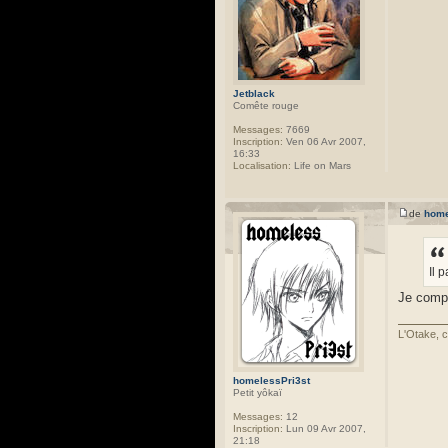
Jetblack
Comête rouge
Messages:
7669
Inscription:
Ven 06 Avr 2007,
16:33
Localisation:
Life on Mars
de
home
Il 
Je compr
L'Otake, c
homelessPri3st
Petit yôkaï
Messages:
12
Inscription:
Lun 09 Avr 2007,
21:18