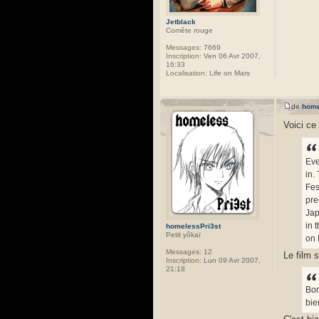
Jetblack
Comête rouge
Messages:
7669
Inscription:
Ven 06 Avr 2007,
16:33
Localisation:
Life on Mars
de
home
Voici ce 
Eve
in.
Fes
pre
Jap
in 
homelessPri3st
Petit yôkaï
on 
Messages:
12
Le film 
Inscription:
Lun 09 Avr 2007,
21:18
Bon
bie