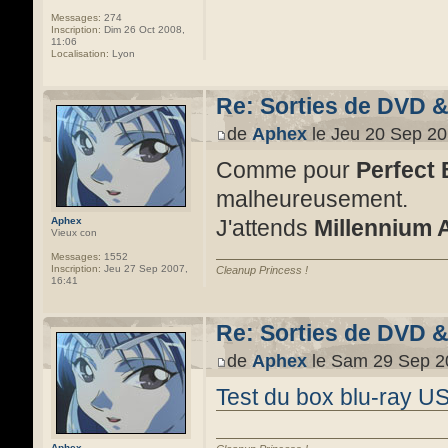
Messages:
274
Inscription:
Dim 26 Oct 2008,
11:06
Localisation:
Lyon
Re: Sorties de DVD 
de
Aphex
le Jeu 20 Sep 20
Comme pour
Perfect 
malheureusement.
J'attends
Millennium 
Aphex
Vieux con
Messages:
1552
Inscription:
Jeu 27 Sep 2007,
Cleanup Princess !
16:41
Re: Sorties de DVD 
de
Aphex
le Sam 29 Sep 2
Test du box blu-ray U
Aphex