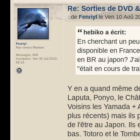
Re: Sorties de DVD 
de
Fenriyl
le Ven 10 Aoû 2
hebiko a écrit:
En cherchant un peu 
Fenriyl
Ryo versus Massue
disponible en France
Messages:
609
en BR au japon? J'a
Inscription:
Ven 30 Juil 2010,
00:16
"était en cours de tr
Y en a quand même déj
Laputa, Ponyo, le Châ
Voisins les Yamada + A
plus récents) mais ils
de l'être au Japon. Ils
bas. Totoro et le Tomb