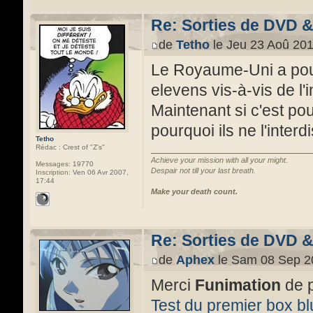
Re: Sorties de DVD 
de
Tetho
le Jeu 23 Aoû 201
Le Royaume-Uni a pour 
elevens vis-à-vis de l
Maintenant si c'est pour
pourquoi ils ne l'inter
Tetho
Rédac : Crest of "Z's"
Achieve your mission with all your might.
Messages:
19770
Despair not till your last breath.
Inscription:
Ven 06 Avr 2007,
17:44
Make your death count.
Re: Sorties de DVD 
de
Aphex
le Sam 08 Sep 2
Merci
Funimation
de p
Test du premier box b