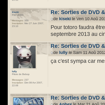
Re: Sorties de DVD 
kiseki
Pitit LEGO
de
kiseki
le Ven 10 Aoû 20
Messages:
350
Inscription:
Mer 27 Juin 2007,
Pour totoro faudra êtr
23:10
septembre 2013 au cin
Re: Sorties de DVD 
de
lully
le Sam 11 Aoû 2012
ça c'est sympa car mes 
lully
Pilote de Bebop
Messages:
237
Inscription:
Dim 08 Avr 2007,
22:06
Re: Sorties de DVD 
de
Aphex
le Mar 21 Aoû 20