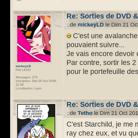
Re: Sorties de DVD 
de
mickeyLD
le Dim 21 Oct
C'est une avalanche 
pouvaient suivre...
Je vais encore devoir c
Par contre, sortir les 2
mickeyLD
pour le portefeuille 
Pitit LEGO
Messages:
274
Inscription:
Dim 26 Oct 2008,
11:06
Localisation:
Lyon
Re: Sorties de DVD 
de
Tetho
le Dim 21 Oct 201
C'est Starchild, je me
ray chez eux, et vu qu