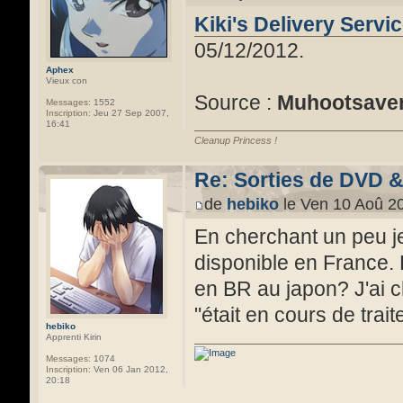
Kiki's Delivery Servi
05/12/2012.
Aphex
Vieux con
Source :
Muhootsave
Messages:
1552
Inscription:
Jeu 27 Sep 2007,
16:41
Cleanup Princess !
Re: Sorties de DVD 
de
hebiko
le Ven 10 Aoû 20
En cherchant un peu j
disponible en France. 
en BR au japon? J'ai 
"était en cours de trai
hebiko
Apprenti Kirin
Messages:
1074
Inscription:
Ven 06 Jan 2012,
20:18