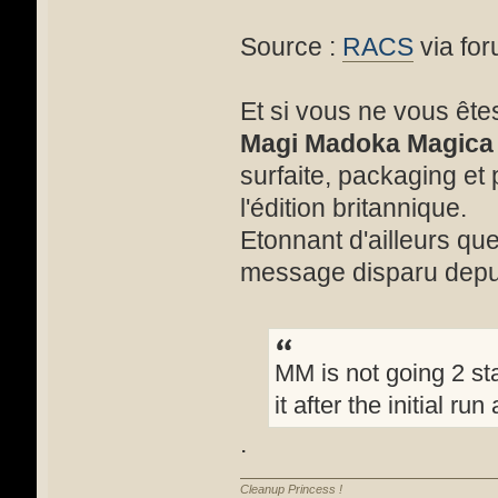
Source :
RACS
via fo
Et si vous ne vous ête
Magi Madoka Magica
surfaite, packaging et
l'édition britannique.
Etonnant d'ailleurs qu
message disparu depui
MM is not going 2 st
it after the initial r
.
Cleanup Princess !