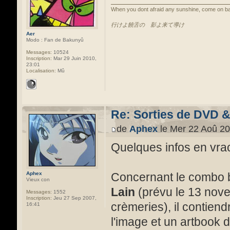
When you dont afraid any sunshine, come on ba
行けよ饒舌の 影よ来て導け
Aer
Modo : Fan de Bakunyû
Messages:
10524
Inscription:
Mar 29 Juin 2010,
23:01
Localisation:
Mû
Re: Sorties de DVD 
de
Aphex
le Mer 22 Aoû 20
Quelques infos en vra
Concernant le combo 
Aphex
Vieux con
Lain
(prévu le 13 nov
Messages:
1552
Inscription:
Jeu 27 Sep 2007,
crèmeries), il contiend
16:41
l'image et un artbook 