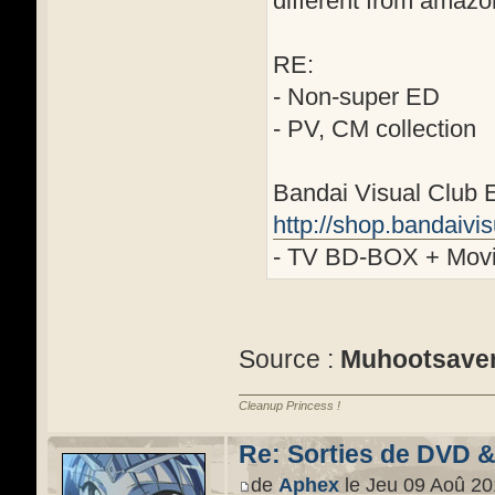
different from amazo
RE:
- Non-super ED
- PV, CM collection
Bandai Visual Club 
http://shop.bandaivi
- TV BD-BOX + Movie
Source :
Muhootsave
Cleanup Princess !
Re: Sorties de DVD 
de
Aphex
le Jeu 09 Aoû 20