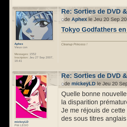
Re: Sorties de DVD 
de
Aphex
le Jeu 20 Sep 20
Tokyo Godfathers en 
Aphex
Cleanup Princess !
Vieux con
Messages:
1552
Inscription:
Jeu 27 Sep 2007,
16:41
Re: Sorties de DVD 
de
mickeyLD
le Jeu 20 Se
Quelle bonne nouvelle.
la disparition prématu
Je me réjouis de cette
des sous titres anglais.
mickeyLD
Pitit LEGO