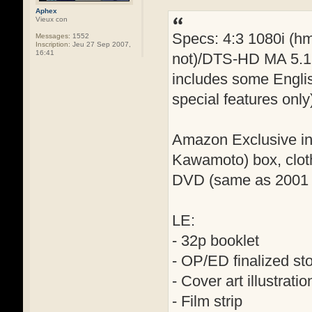
Aphex
Vieux con
Specs: 4:3 1080i (hm
Messages:
1552
Inscription:
Jeu 27 Sep 2007,
16:41
not)/DTS-HD MA 5.1,
includes some English
special features only
Amazon Exclusive incl
Kawamoto) box, cloth 
DVD (same as 2001 
LE:
- 32p booklet
- OP/ED finalized st
- Cover art illustrati
- Film strip