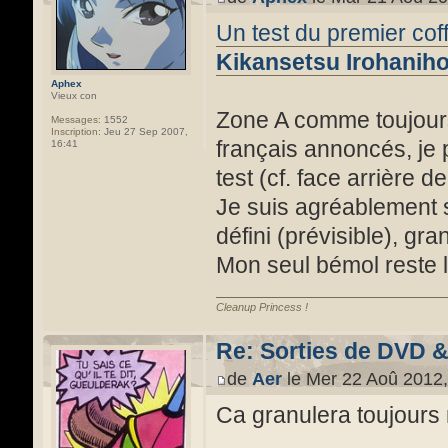
Un test du premier cof
Kikansetsu Irohanih
Aphex
Vieux con
Zone A comme toujou
Messages:
1552
Inscription:
Jeu 27 Sep 2007,
français annoncés, je 
16:41
test (cf. face arrière de
Je suis agréablement s
défini (prévisible), g
Mon seul bémol reste le
Cleanup Princess !
Re: Sorties de DVD 
de
Aer
le Mer 22 Aoû 2012,
Ca granulera toujours 