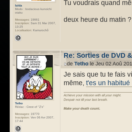
Tu voudrais quand mêm
Ialda
Modo : bodacious kunoichi
otaku
deux heure du matin 
Messages:
19661
Inscription:
Sam 31 Mar 2007,
13:25
Localisation:
Kamurochô
Re: Sorties de DVD 
de
Tetho
le Jeu 02 Aoû 201
Je sais que tu te fais
même,
t'es un habitué
Achieve your mission with all your might.
Despair not till your last breath.
Tetho
Rédac : Crest of "Z's"
Make your death count.
Messages:
19770
Inscription:
Ven 06 Avr 2007,
17:44