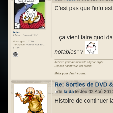
C'est pas que l'info est
Tetho
...ça vient faire quoi d
Rédac : Crest of "Z's"
Messages:
19770
Inscription:
Ven 06 Avr 2007,
17:44
notables
" ?
Achieve your mission with all your might.
Despair not till your last breath.
Make your death count.
Re: Sorties de DVD 
de
Ialda
le Jeu 02 Aoû 2012
Histoire de continuer l