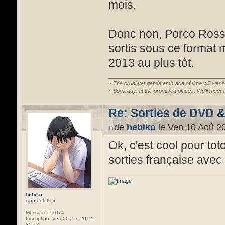
mois.
Donc non, Porco Ross
sortis sous ce format 
2013 au plus tôt.
~ The cruel yet gentle embrace of time will wash
~ Someday, at the promised place... We'll meet a
Re: Sorties de DVD 
de
hebiko
le Ven 10 Aoû 2
Ok, c'est cool pour tot
sorties française avec
hebiko
Apprenti Kirin
Messages:
1074
Inscription:
Ven 06 Jan 2012,
20:18