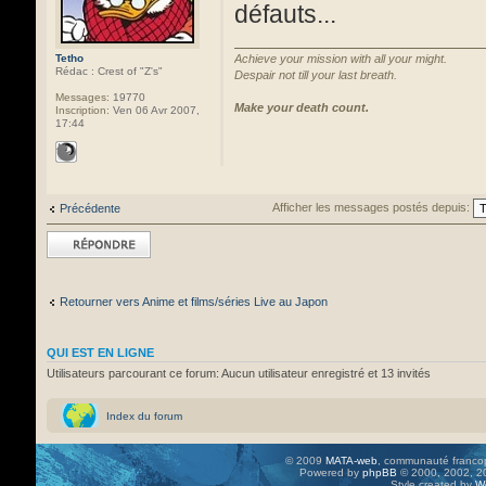
défauts...
Tetho
Achieve your mission with all your might.
Rédac : Crest of "Z's"
Despair not till your last breath.
Messages:
19770
Make your death count.
Inscription:
Ven 06 Avr 2007,
17:44
Afficher les messages postés depuis:
Précédente
Répondre
Retourner vers Anime et films/séries Live au Japon
QUI EST EN LIGNE
Utilisateurs parcourant ce forum: Aucun utilisateur enregistré et 13 invités
Index du forum
© 2009
MATA-web
, communauté francop
Powered by
phpBB
© 2000, 2002, 20
Style created by
W