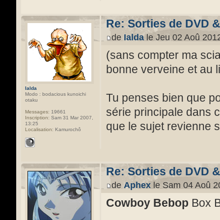
Re: Sorties de DVD 
de
Ialda
le Jeu 02 Aoû 2012
(sans compter ma scia
bonne verveine et au lit 
Ialda
Tu penses bien que pou
Modo : bodacious kunoichi
otaku
série principale dans c
Messages:
19661
Inscription:
Sam 31 Mar 2007,
que le sujet revienne 
13:25
Localisation:
Kamurochô
Re: Sorties de DVD 
de
Aphex
le Sam 04 Aoû 2
Cowboy Bebop
Box Bl