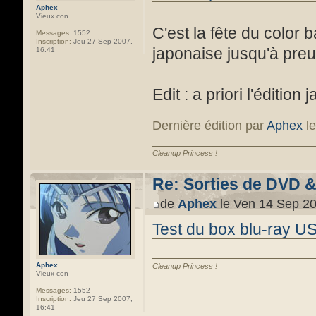
Aphex
Vieux con
C'est la fête du color b
Messages:
1552
Inscription:
Jeu 27 Sep 2007,
japonaise jusqu'à pre
16:41
Edit : a priori l'éditio
Dernière édition par
Aphex
le
Cleanup Princess !
Re: Sorties de DVD 
de
Aphex
le Ven 14 Sep 20
Test du box blu-ray U
Aphex
Cleanup Princess !
Vieux con
Messages:
1552
Inscription:
Jeu 27 Sep 2007,
16:41