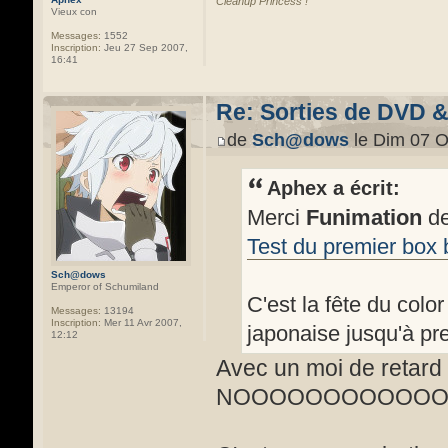
Cleanup Princess !
Vieux con
Messages:
1552
Inscription:
Jeu 27 Sep 2007,
16:41
Re: Sorties de DVD 
de
Sch@dows
le Dim 07 O
Aphex a écrit:
Merci
Funimation
de
Test du premier box
Sch@dows
Emperor of Schumiland
C'est la fête du color
Messages:
13194
Inscription:
Mer 11 Avr 2007,
japonaise jusqu'à pr
12:12
Avec un moi de retard .
NOOOOOOOOOOOO