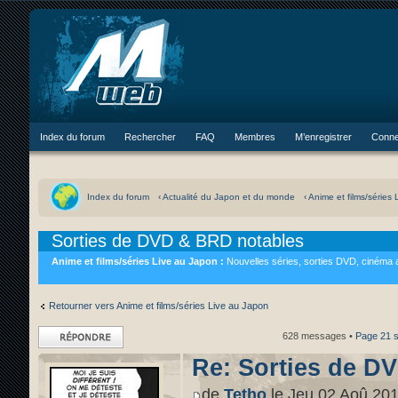
Index du forum
Rechercher
FAQ
Membres
M’enregistrer
Conne
Index du forum
‹ Actualité du Japon et du monde
‹ Anime et films/séries
Sorties de DVD & BRD notables
Anime et films/séries Live au Japon :
Nouvelles séries, sorties DVD, cinéma 
Retourner vers Anime et films/séries Live au Japon
Répondre
628 messages •
Page
21
s
Re: Sorties de D
de
Tetho
le Jeu 02 Aoû 201