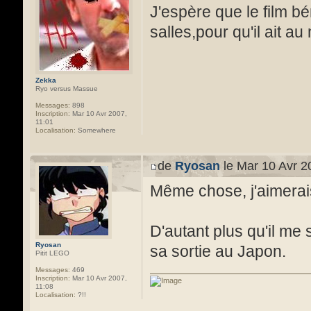
J'espère que le film b
salles,pour qu'il ait 
Zekka
Ryo versus Massue
Messages:
898
Inscription:
Mar 10 Avr 2007,
11:01
Localisation:
Somewhere
de
Ryosan
le Mar 10 Avr 2
Même chose, j'aimerais 
D'autant plus qu'il me 
Ryosan
sa sortie au Japon.
Pitit LEGO
Messages:
469
Inscription:
Mar 10 Avr 2007,
11:08
Localisation:
?!!