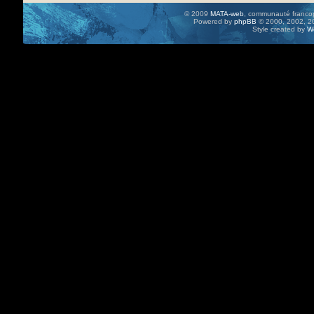
© 2009
MATA-web
, communauté francop
Powered by
phpBB
© 2000, 2002, 20
Style created by
W