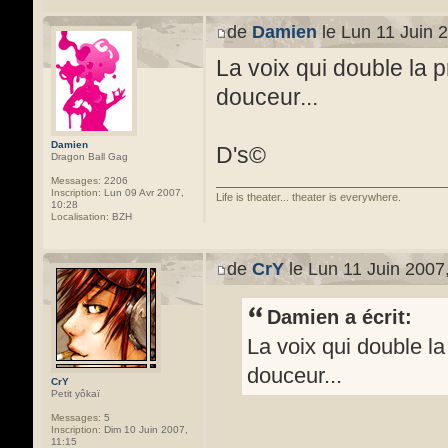
de
Damien
le Lun 11 Juin 
La voix qui double la 
douceur...
Damien
D's©
Dragon Ball Gag
Messages:
2206
Inscription:
Lun 09 Avr 2007,
Life is theater... theater is everywhere.
10:28
Localisation:
BZH
de
CrY
le Lun 11 Juin 2007
Damien a écrit:
La voix qui double l
douceur...
CrY
Petit yôkaï
Messages:
5
Inscription:
Dim 10 Juin 2007,
11:15