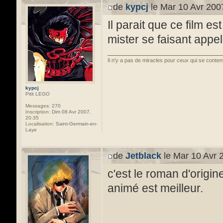
de
kypcj
le Mar 10 Avr 200
Il parait que ce film e
mister se faisant appele
Il n'y a pas de miracles pour ceux qui se conten
kypcj
Pitit LEGO
Messages:
270
Inscription:
Dim 08 Avr 2007,
20:35
Localisation:
Saint-Germain-en-
Laye
de
Jetblack
le Mar 10 Avr 
c'est le roman d'origin
animé est meilleur.