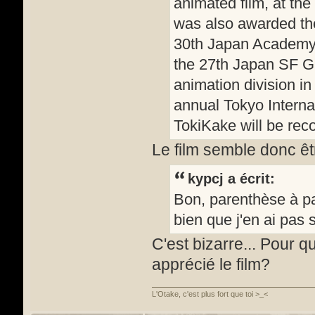
animated film, at the
was also awarded the 
30th Japan Academy P
the 27th Japan SF Gra
animation division in
annual Tokyo Interna
TokiKake will be reco
Le film semble donc êtr
kypcj a écrit:
Bon, parenthèse à par
bien que j'en ai pas
C'est bizarre... Pour q
apprécié le film?
L'Otake, c'est plus fort que toi >_<