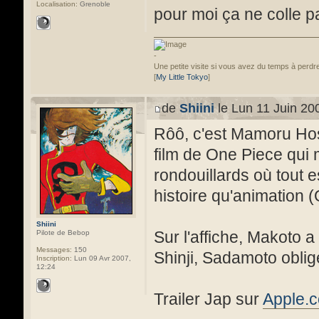
Localisation:
Grenoble
pour moi ça ne colle pa
-
Une petite visite si vous avez du temps à perdre
[
My Little Tokyo
]
de
Shiini
le Lun 11 Juin 20
Rôô, c'est Mamoru Hoso
film de One Piece qui m'
rondouillards où tout e
histoire qu'animation 
Shiini
Sur l'affiche, Makoto a
Pilote de Bebop
Messages:
150
Shinji, Sadamoto oblig
Inscription:
Lun 09 Avr 2007,
12:24
Trailer Jap sur
Apple.