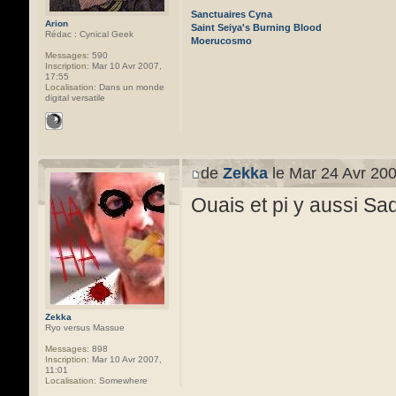
Sanctuaires Cyna
Arion
Saint Seiya's Burning Blood
Rédac : Cynical Geek
Moerucosmo
Messages:
590
Inscription:
Mar 10 Avr 2007,
17:55
Localisation:
Dans un monde
digital versatile
de
Zekka
le Mar 24 Avr 200
Ouais et pi y aussi S
Zekka
Ryo versus Massue
Messages:
898
Inscription:
Mar 10 Avr 2007,
11:01
Localisation:
Somewhere