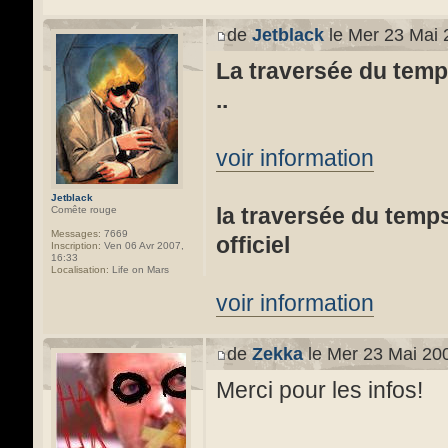
de
Jetblack
le Mer 23 Mai 
La traversée du temps
..
voir information
Jetblack
la traversée du temps 
Comête rouge
Messages:
7669
officiel
Inscription:
Ven 06 Avr 2007,
16:33
Localisation:
Life on Mars
voir information
de
Zekka
le Mer 23 Mai 20
Merci pour les infos!