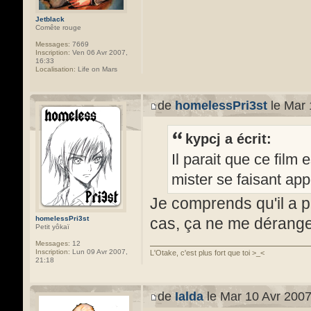
Jetblack
Comête rouge
Messages:
7669
Inscription:
Ven 06 Avr 2007,
16:33
Localisation:
Life on Mars
de
homelessPri3st
le Mar 
kypcj a écrit:
Il parait que ce film
mister se faisant appe
Je comprends qu'il a pl
homelessPri3st
cas, ça ne me dérang
Petit yôkaï
Messages:
12
Inscription:
Lun 09 Avr 2007,
L'Otake, c'est plus fort que toi >_<
21:18
de
Ialda
le Mar 10 Avr 2007