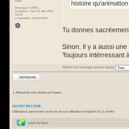
otaku
histoire qu'animatio
Messages:
19661
Inscription:
Sam 31 Mar 2007,
13:25
Localisation:
Kamurochô
Tu donnes sacréement e
Sinon. Il y a aussi une
Toujours intérressant à
Afficher les messages postés depuis:
Répondre
Retourner vers Anime en France
QUI EST EN LIGNE
Utilisateurs parcourant ce forum: Aucun utilisateur enregistré et 21 invités
Index du forum