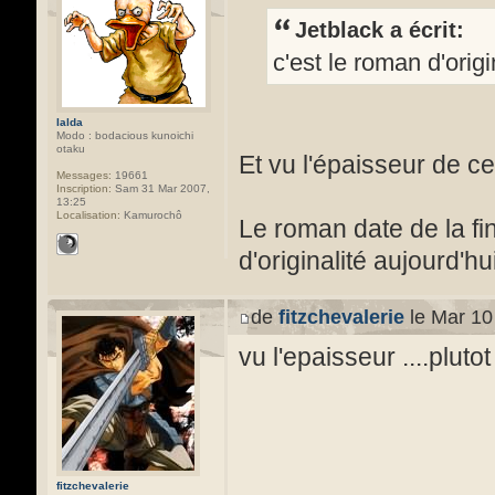
Jetblack a écrit:
c'est le roman d'origi
Ialda
Modo : bodacious kunoichi
otaku
Et vu l'épaisseur de ce
Messages:
19661
Inscription:
Sam 31 Mar 2007,
13:25
Localisation:
Kamurochô
Le roman date de la f
d'originalité aujourd'h
de
fitzchevalerie
le Mar 10
vu l'epaisseur ....plutot
fitzchevalerie