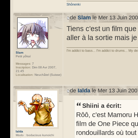
Shônenki
de
Slam
le Mer 13 Juin 200
Tiens c'est un film que
aller à la sortie mais j
I'm addict to bass... I'm addict to drums... My de
Slam
Petit yôkaï
Messages:
7
Inscription:
Dim 08 Avr 2007,
21:45
Localisation:
Neuchâtel (Suisse)
de
Ialda
le Mer 13 Juin 200
Shiini a écrit:
Rôô, c'est Mamoru Ho
film de One Piece qui 
rondouillards où tout
Ialda
Modo : bodacious kunoichi