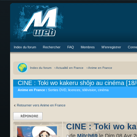
Index du forum
Rechercher
FAQ
Membres
M’enregistrer
Conne
Index du forum
‹ Actualité en France
‹ Anime en France
CINE : Toki wo kakeru shôjo au cinéma [18/
Anime en France :
Sorties DVD, licences, télévision, cinéma
Retourner vers Anime en France
Répondre
CINE : Toki wo ka
de
Mitch69
le Dim 08 Avr 2