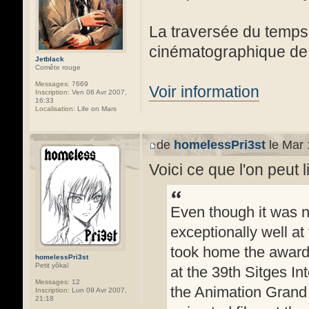
La traversée du temps 
cinématographique de c
Jetblack
Comête rouge
Messages:
7669
Voir information
Inscription:
Ven 06 Avr 2007,
16:33
Localisation:
Life on Mars
de
homelessPri3st
le Mar 
Voici ce que l'on peut l
Even though it was no
exceptionally well at
took home the award
homelessPri3st
Petit yôkaï
at the 39th Sitges Int
Messages:
12
the Animation Grand 
Inscription:
Lun 09 Avr 2007,
21:18