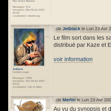
Ryo versus Massue
Messages:
513
Inscription:
Dim 08 Avr 2007,
20:04
Localisation:
strasbourg
de
Jetblack
le Lun 23 Avr 
Le film sort dans les s
distribué par Kaze et 
voir information
Jetblack
Comête rouge
Messages:
7669
Inscription:
Ven 06 Avr 2007,
16:33
Localisation:
Life on Mars
de
Merlin
le Lun 23 Avr 200
Au vu du synopsis et d