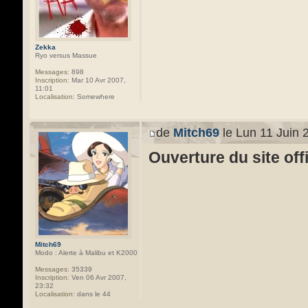
Zekka
Ryo versus Massue
Messages:
898
Inscription:
Mar 10 Avr 2007,
11:01
Localisation:
Somewhere
de
Mitch69
le Lun 11 Juin 
Ouverture du site off
Mitch69
Modo : Alerte à Malibu et K2000
Messages:
35339
Inscription:
Ven 06 Avr 2007,
23:32
Localisation:
dans le 44