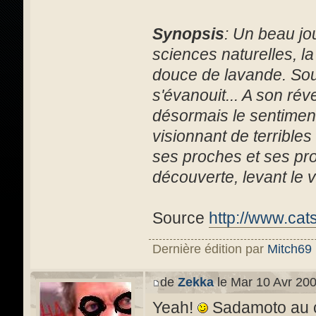
Synopsis
: Un beau jou
sciences naturelles, l
douce de lavande. Souda
s'évanouit... A son rév
désormais le sentiment
visionnant de terribles
ses proches et ses pro
découverte, levant le vo
Source
http://www.cat
Dernière édition par
Mitch69
de
Zekka
le Mar 10 Avr 200
Yeah!
Sadamoto au c