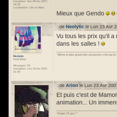
Inscription:
Ven 06 Avr 2007,
16:33
Localisation:
Life on Mars
Mieux que Gendo
de
Neolytic
le Lun 23 Avr 2
Vu tous les prix qu'il a
dans les salles !
"Même le plus grand des assassins n'est qu'un
Neolytic
Petit yôkaï
Messages:
32
Inscription:
Lun 16 Avr 2007,
21:56
de
Arion
le Lun 23 Avr 200
Et puis c'est de Mamor
animation... Un immens
"Putain 15 ans !"