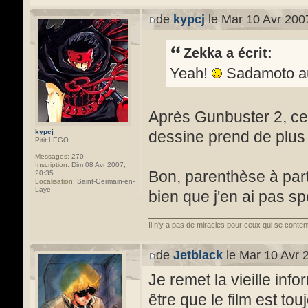
de
kypcj
le Mar 10 Avr 200
Zekka a écrit:
Yeah!
Sadamoto au
Après Gunbuster 2, ce 
kypcj
dessine prend de plus
Pitit LEGO
Messages:
270
Inscription:
Dim 08 Avr 2007,
Bon, parenthèse à part,
20:35
Localisation:
Saint-Germain-en-
Laye
bien que j'en ai pas s
Il n'y a pas de miracles pour ceux qui se conten
de
Jetblack
le Mar 10 Avr 
Je remet la vieille info
être que le film est tou