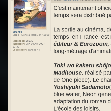
C'est maintenant offici
temps sera distribué pa
La sortie au cinéma, d
Mitch69
temps, en France, est 
Modo : Alerte à Malibu et K2000
Messages:
35339
éditeur & Eurozoom, 
Inscription:
Ven 06 Avr 2007,
23:32
long-métrage d'animati
Localisation:
dans le 44
Toki wo kakeru shôjo
Madhouse
, réalisé pa
de One piece). Le char
Yoshiyuki Sadamoto
blue water, Neon genes
adaptation du roman 
L'école des loisirs.