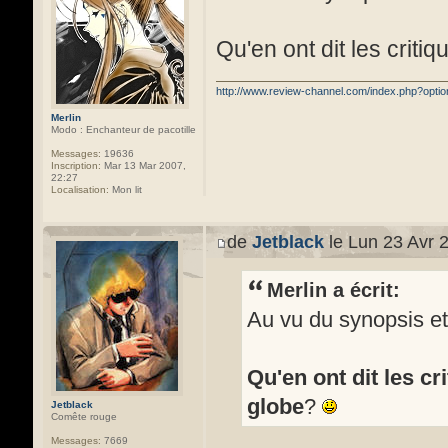
Qu'en ont dit les criti
http://www.review-channel.com/index.php?opt
Merlin
Modo : Enchanteur de pacotille
Messages:
19636
Inscription:
Mar 13 Mar 2007,
22:27
Localisation:
Mon lit
de
Jetblack
le Lun 23 Avr 
Merlin a écrit:
Au vu du synopsis et
Qu'en ont dit les cr
globe
?
Jetblack
Comête rouge
Messages:
7669