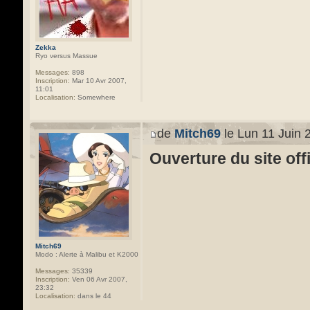
Zekka
Ryo versus Massue
Messages:
898
Inscription:
Mar 10 Avr 2007,
11:01
Localisation:
Somewhere
de
Mitch69
le Lun 11 Juin 
Ouverture du site off
Mitch69
Modo : Alerte à Malibu et K2000
Messages:
35339
Inscription:
Ven 06 Avr 2007,
23:32
Localisation:
dans le 44