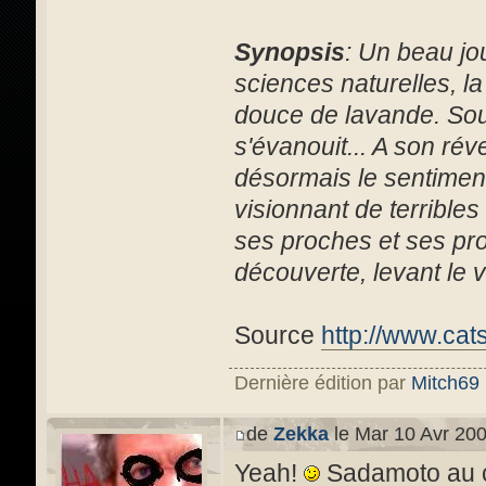
Synopsis
: Un beau jou
sciences naturelles, l
douce de lavande. Souda
s'évanouit... A son rév
désormais le sentiment
visionnant de terribles
ses proches et ses pro
découverte, levant le vo
Source
http://www.cat
Dernière édition par
Mitch69
de
Zekka
le Mar 10 Avr 200
Yeah!
Sadamoto au c