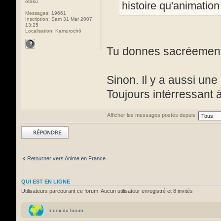
otaku
histoire qu'animatio
Messages:
19661
Inscription:
Sam 31 Mar 2007,
13:25
Localisation:
Kamurochô
Tu donnes sacréement e
Sinon. Il y a aussi une
Toujours intérressant à
Afficher les messages postés depuis:
Répondre
Retourner vers Anime en France
QUI EST EN LIGNE
Utilisateurs parcourant ce forum: Aucun utilisateur enregistré et 8 invités
Index du forum