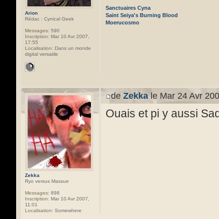
Sanctuaires Cyna
Arion
Saint Seiya's Burning Blood
Rédac : Cynical Geek
Moerucosmo
Messages:
590
Inscription:
Mar 10 Avr 2007,
17:55
Localisation:
Dans un monde
digital versatile
de
Zekka
le Mar 24 Avr 200
Ouais et pi y aussi S
Zekka
Ryo versus Massue
Messages:
898
Inscription:
Mar 10 Avr 2007,
11:01
Localisation:
Somewhere