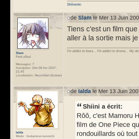
Shônenki
de
Slam
le Mer 13 Juin 200
Tiens c'est un film que
aller à la sortie mais j
I'm addict to bass... I'm addict to drums... My de
Slam
Petit yôkaï
Messages:
7
Inscription:
Dim 08 Avr 2007,
21:45
Localisation:
Neuchâtel (Suisse)
de
Ialda
le Mer 13 Juin 200
Shiini a écrit:
Rôô, c'est Mamoru Ho
film de One Piece qui 
rondouillards où tout
Ialda
Modo : bodacious kunoichi