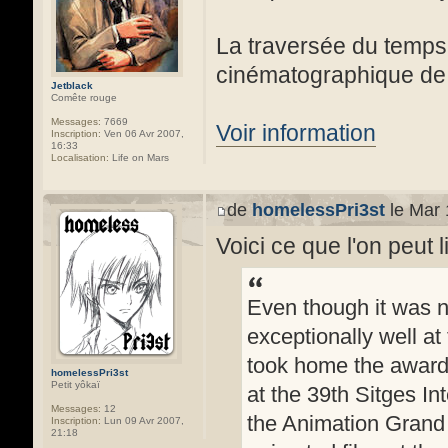
La traversée du temps 
cinématographique de c
Jetblack
Comête rouge
Messages:
7669
Voir information
Inscription:
Ven 06 Avr 2007,
16:33
Localisation:
Life on Mars
de
homelessPri3st
le Mar 
Voici ce que l'on peut l
Even though it was no
exceptionally well at
took home the award
homelessPri3st
Petit yôkaï
at the 39th Sitges Int
Messages:
12
the Animation Grand 
Inscription:
Lun 09 Avr 2007,
21:18