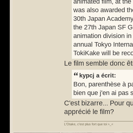
animated film, at the
was also awarded the 
30th Japan Academy P
the 27th Japan SF Gra
animation division in
annual Tokyo Interna
TokiKake will be reco
Le film semble donc êtr
kypcj a écrit:
Bon, parenthèse à par
bien que j'en ai pas
C'est bizarre... Pour q
apprécié le film?
L'Otake, c'est plus fort que toi >_<