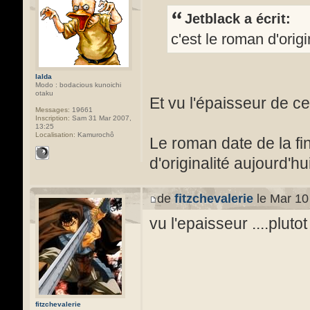
Jetblack a écrit:
c'est le roman d'origi
Ialda
Modo : bodacious kunoichi
otaku
Et vu l'épaisseur de ce
Messages:
19661
Inscription:
Sam 31 Mar 2007,
13:25
Localisation:
Kamurochô
Le roman date de la f
d'originalité aujourd'h
de
fitzchevalerie
le Mar 10
vu l'epaisseur ....plutot
fitzchevalerie