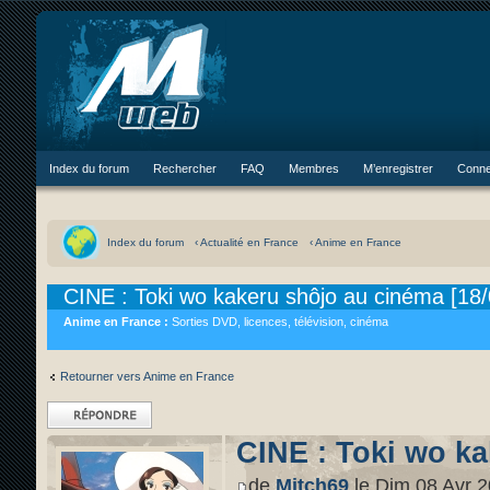
Index du forum
Rechercher
FAQ
Membres
M’enregistrer
Conne
Index du forum
‹ Actualité en France
‹ Anime en France
CINE : Toki wo kakeru shôjo au cinéma [18/
Anime en France :
Sorties DVD, licences, télévision, cinéma
Retourner vers Anime en France
Répondre
CINE : Toki wo ka
de
Mitch69
le Dim 08 Avr 2