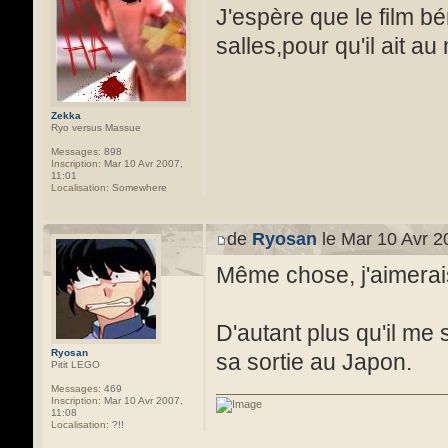
J'espère que le film b
salles,pour qu'il ait 
Zekka
Ryo versus Massue
Messages:
898
Inscription:
Mar 10 Avr 2007,
11:01
Localisation:
Somewhere
de
Ryosan
le Mar 10 Avr 2
Même chose, j'aimerais 
D'autant plus qu'il me 
Ryosan
sa sortie au Japon.
Pitit LEGO
Messages:
469
Inscription:
Mar 10 Avr 2007,
11:08
Localisation:
?!!