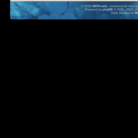
© 2009
MATA-web
, communauté francop
Powered by
phpBB
© 2000, 2002, 20
Style created by
W