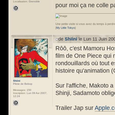
Localisation:
Grenoble
pour moi ça ne colle pa
-
Une petite visite si vous avez du temps à perdre
[
My Little Tokyo
]
de
Shiini
le Lun 11 Juin 20
Rôô, c'est Mamoru Hoso
film de One Piece qui m'
rondouillards où tout e
histoire qu'animation 
Shiini
Sur l'affiche, Makoto a
Pilote de Bebop
Messages:
150
Shinji, Sadamoto oblig
Inscription:
Lun 09 Avr 2007,
12:24
Trailer Jap sur
Apple.