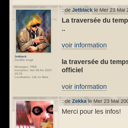
de
Jetblack
le Mer 23 Mai 
La traversée du temps
..
voir information
Jetblack
la traversée du temps 
Comête rouge
Messages:
7669
officiel
Inscription:
Ven 06 Avr 2007,
16:33
Localisation:
Life on Mars
voir information
de
Zekka
le Mer 23 Mai 20
Merci pour les infos!