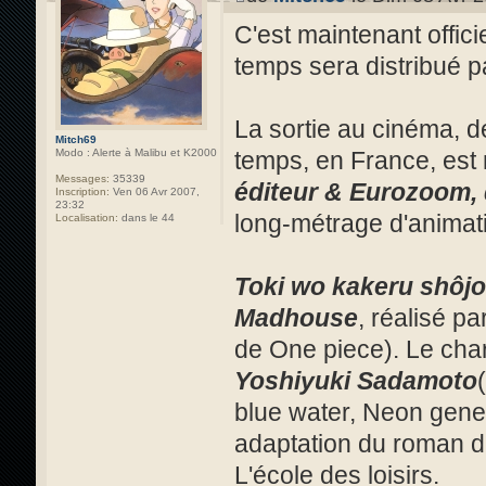
C'est maintenant offici
temps sera distribué pa
La sortie au cinéma, d
Mitch69
temps, en France, est 
Modo : Alerte à Malibu et K2000
Messages:
35339
éditeur & Eurozoom, 
Inscription:
Ven 06 Avr 2007,
23:32
long-métrage d'animati
Localisation:
dans le 44
Toki wo kakeru shôjo
Madhouse
, réalisé pa
de One piece). Le char
Yoshiyuki Sadamoto
blue water, Neon genes
adaptation du roman 
L'école des loisirs.