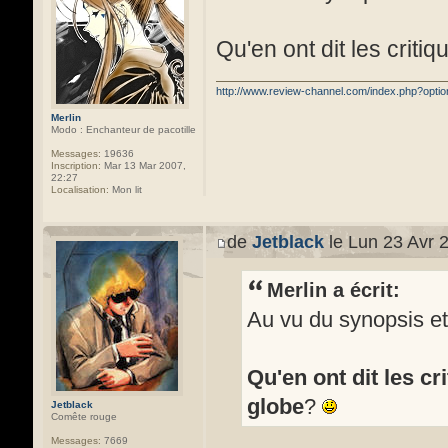
Qu'en ont dit les criti
http://www.review-channel.com/index.php?opt
Merlin
Modo : Enchanteur de pacotille
Messages:
19636
Inscription:
Mar 13 Mar 2007,
22:27
Localisation:
Mon lit
de
Jetblack
le Lun 23 Avr 
Merlin a écrit:
Au vu du synopsis et
Qu'en ont dit les cr
globe
?
Jetblack
Comête rouge
Messages:
7669