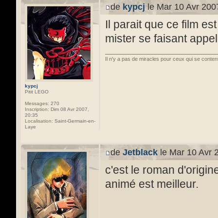
de
kypcj
le Mar 10 Avr 200
Il parait que ce film e
mister se faisant appele
Il n'y a pas de miracles pour ceux qui se conten
kypcj
Pitit LEGO
Messages:
270
Inscription:
Dim 08 Avr 2007,
20:35
Localisation:
Saint-Germain-en-
Laye
de
Jetblack
le Mar 10 Avr 
c'est le roman d'origin
animé est meilleur.