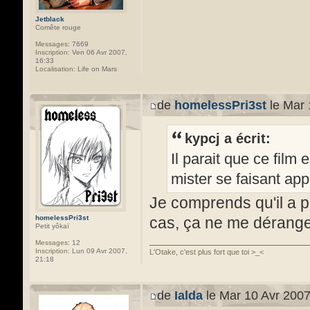
Jetblack
Comête rouge
Messages:
7669
Inscription:
Ven 06 Avr 2007,
16:33
Localisation:
Life on Mars
de
homelessPri3st
le Mar 
kypcj a écrit:
Il parait que ce film
mister se faisant appe
Je comprends qu'il a pl
homelessPri3st
cas, ça ne me dérang
Petit yôkaï
Messages:
12
Inscription:
Lun 09 Avr 2007,
L'Otake, c'est plus fort que toi >_<
21:18
de
Ialda
le Mar 10 Avr 2007