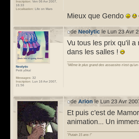
Inscription:
Ven 06 Avr 2007,
16:33
Localisation:
Life on Mars
Mieux que Gendo
de
Neolytic
le Lun 23 Avr 2
Vu tous les prix qu'il a
dans les salles !
"Même le plus grand des assassins n'est qu'un
Neolytic
Petit yôkaï
Messages:
32
Inscription:
Lun 16 Avr 2007,
21:56
de
Arion
le Lun 23 Avr 200
Et puis c'est de Mamor
animation... Un immens
"Putain 15 ans !"