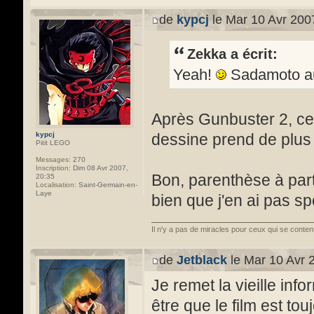
de
kypcj
le Mar 10 Avr 200
Zekka a écrit:
Yeah!
Sadamoto au
Après Gunbuster 2, ce 
kypcj
dessine prend de plus
Pitit LEGO
Messages:
270
Inscription:
Dim 08 Avr 2007,
Bon, parenthèse à part,
20:35
Localisation:
Saint-Germain-en-
Laye
bien que j'en ai pas s
Il n'y a pas de miracles pour ceux qui se conten
de
Jetblack
le Mar 10 Avr 
Je remet la vieille info
être que le film est tou