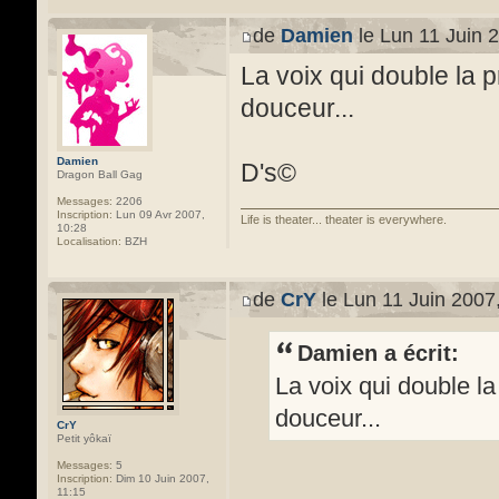
de
Damien
le Lun 11 Juin 
La voix qui double la 
douceur...
Damien
D's©
Dragon Ball Gag
Messages:
2206
Inscription:
Lun 09 Avr 2007,
Life is theater... theater is everywhere.
10:28
Localisation:
BZH
de
CrY
le Lun 11 Juin 2007
Damien a écrit:
La voix qui double l
douceur...
CrY
Petit yôkaï
Messages:
5
Inscription:
Dim 10 Juin 2007,
11:15