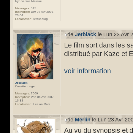
Ryo versus Massue
Messages:
513
Inscription:
Dim 08 Avr 2007,
20:04
Localisation:
strasbourg
de
Jetblack
le Lun 23 Avr 
Le film sort dans les s
distribué par Kaze et 
voir information
Jetblack
Comête rouge
Messages:
7669
Inscription:
Ven 06 Avr 2007,
16:33
Localisation:
Life on Mars
de
Merlin
le Lun 23 Avr 200
Au vu du synopsis et d