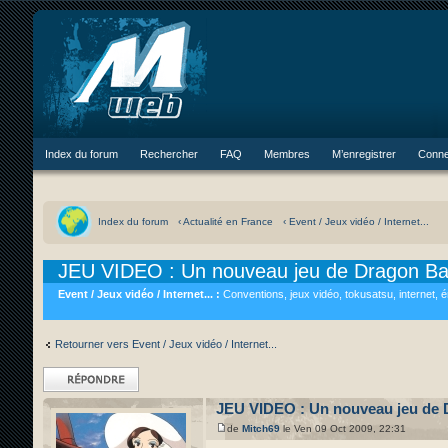
Index du forum
Rechercher
FAQ
Membres
M’enregistrer
Conne
Index du forum
‹ Actualité en France
‹ Event / Jeux vidéo / Internet...
JEU VIDEO : Un nouveau jeu de Dragon Ball
Event / Jeux vidéo / Internet... :
Conventions, jeux vidéo, tokusatsu, internet, 
Retourner vers Event / Jeux vidéo / Internet...
Répondre
JEU VIDEO : Un nouveau jeu de D
de
Mitch69
le Ven 09 Oct 2009, 22:31