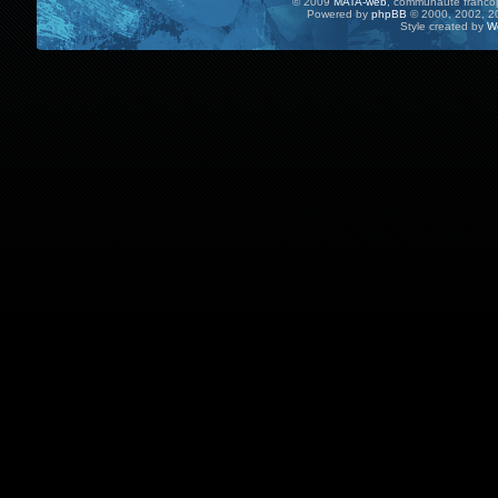
© 2009
MATA-web
, communauté francop
Powered by
phpBB
© 2000, 2002, 20
Style created by
W