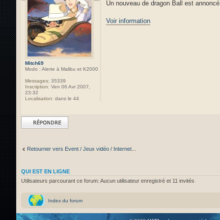
Un nouveau de dragon Ball est annoncé 
Voir information
Mitch69
Modo : Alerte à Malibu et K2000
Messages:
35339
Inscription:
Ven 06 Avr 2007,
23:32
Localisation:
dans le 44
Répondre
Retourner vers Event / Jeux vidéo / Internet...
QUI EST EN LIGNE
Utilisateurs parcourant ce forum: Aucun utilisateur enregistré et 11 invités
Index du forum