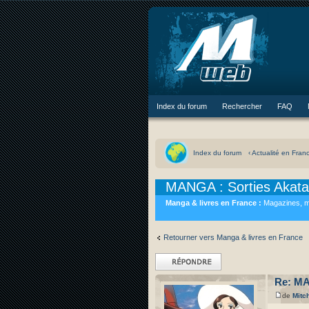
Index du forum
Rechercher
FAQ
Index du forum
‹ Actualité en Fran
MANGA : Sorties Akata
Manga & livres en France :
Magazines, m
Retourner vers Manga & livres en France
Répondre
Re: MA
de
Mitc