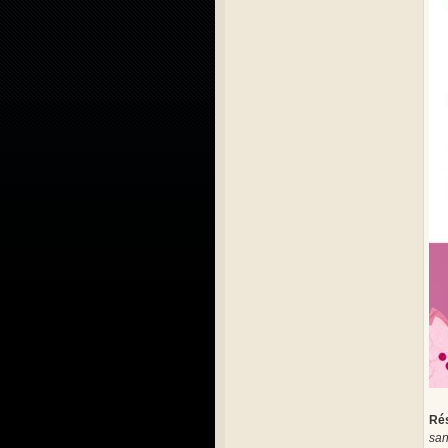
Ré
san