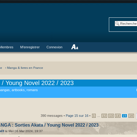
Membres
M’enregistrer
Connexion
ce
‹ Manga & livres en France
 / Young Novel 2022 / 2023
angas, artbooks, romans
390 messages •
Page
15
sur
16
•
...
1
12
13
14
15
16
NGA : Sorties Akata / Young Novel 2022 / 2023
h69
le Mer 06 Mar 2024, 19:37