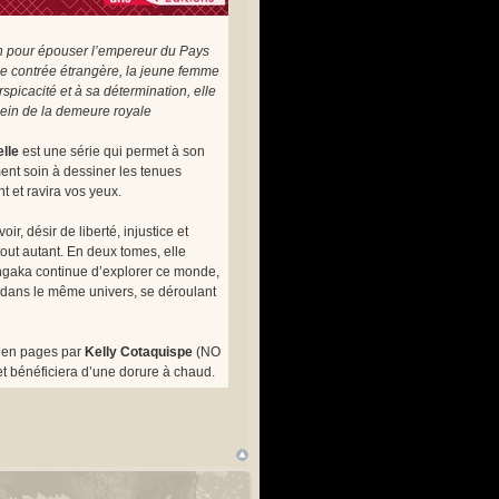
lan pour épouser l’empereur du Pays
’une contrée étrangère, la jeune femme
spicacité et à sa détermination, elle
sein de la demeure royale
lle
est une série qui permet à son
ment soin à dessiner les tenues
t et ravira vos yeux.
r, désir de liberté, injustice et
tout autant. En deux tomes, elle
mangaka continue d’explorer ce monde,
, dans le même univers, se déroulant
 en pages par
Kelly Cotaquispe
(NO
t bénéficiera d’une dorure à chaud.