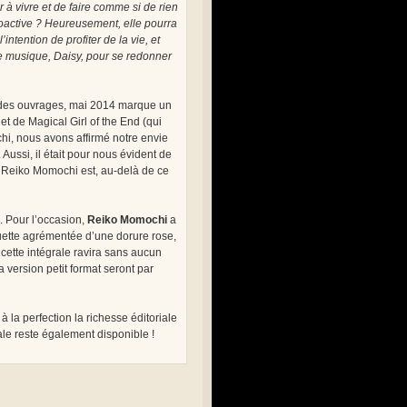
 à vivre et de faire comme si de rien
oactive ? Heureusement, elle pourra
ntention de profiter de la vie, et
 de musique, Daisy, pour se redonner
r des ouvrages, mai 2014 marque un
et de Magical Girl of the End (qui
hi, nous avons affirmé notre envie
Aussi, il était pour nous évident de
e Reiko Momochi est, au-delà de ce
. Pour l’occasion,
Reiko Momochi
a
aquette agrémentée d’une dorure rose,
 cette intégrale ravira sans aucun
 version petit format seront par
 la perfection la richesse éditoriale
ale reste également disponible !