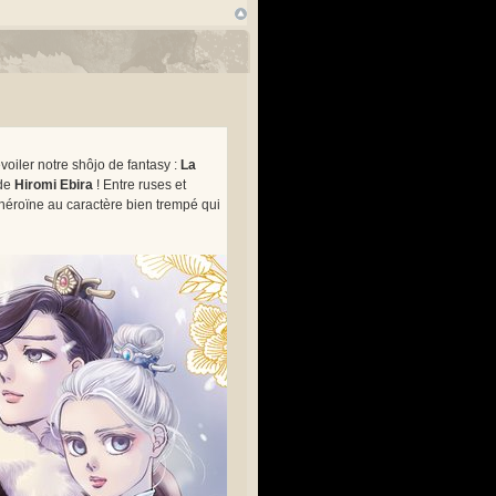
voiler notre shôjo de fantasy :
La
 de
Hiromi Ebira
! Entre ruses et
 héroïne au caractère bien trempé qui