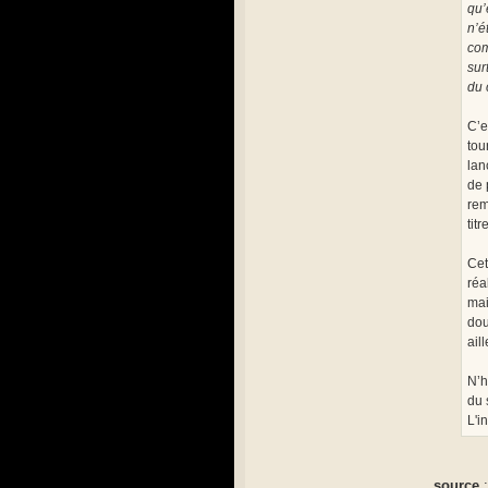
qu’
n’é
com
sur
du 
C’e
tou
lan
de 
rem
tit
Cet
réa
mai
dou
ail
N’h
du 
L'i
source