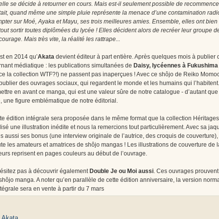
elle se décide à retourner en cours. Mais est-il seulement possible de recommencer
tait, quand même une simple pluie représente la menace d’une contamination radi
pter sur Moé, Ayaka et Mayu, ses trois meilleures amies. Ensemble, elles ont bien l’i
tout sortir toutes diplômées du lycée ! Elles décident alors de recréer leur groupe
courage. Mais très vite, la réalité les rattrape...
st en 2014 qu’
Akata
devient éditeur à part entière. Après quelques mois à publie
rnant médiatique : les publications simultanées de
Daisy, lycéennes à Fukushima
ce la collection WTF?!) ne passent pas inaperçues ! Avec ce shôjo de Reiko Momoc
publier des ouvrages sociaux, qui regardent le monde et les humains qui l’habitent. 
ettre en avant ce manga, qui est une valeur sûre de notre catalogue - d’autant qu
re, une figure emblématique de notre éditorial.
te édition intégrale sera proposée dans le même format que la collection Héritages
lisé une illustration inédite et nous la remercions tout particulièrement. Avec sa j
s aussi ses bonus (une interview originale de l’autrice, des croquis de couverture),
te les amateurs et amatrices de shôjo mangas ! Les illustrations de couverture de la
leurs reprisent en pages couleurs au début de l’ouvrage.
ésitez pas à découvrir également
Double Je ou Moi aussi
. Ces ouvrages prouvent à
shôjo manga. A noter qu’en parallèle de cette édition anniversaire, la version norm
ntégrale sera en vente à partir du 7 mars
:
Akata