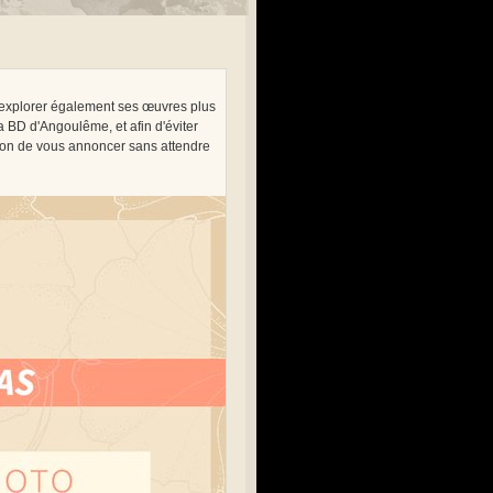
 explorer également ses œuvres plus
la BD d'Angoulême, et afin d'éviter
sion de vous annoncer sans attendre