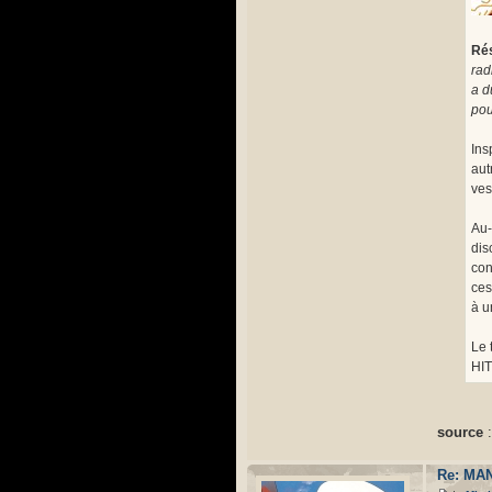
Ré
rad
a d
pou
Ins
aut
ves
Au-
dis
con
ces
à u
Le 
HIT
source
Re: MAN