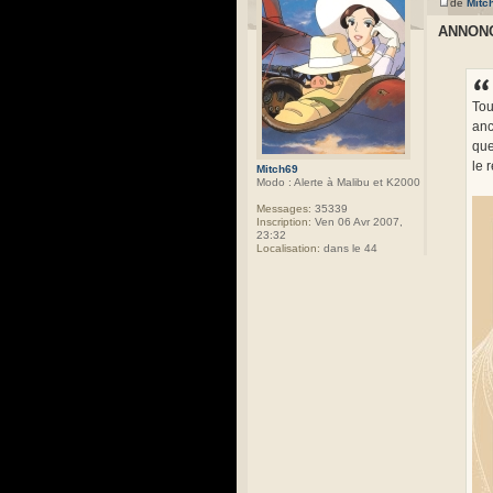
de
Mitc
ANNONC
Tou
anc
que
le 
Mitch69
Modo : Alerte à Malibu et K2000
Messages:
35339
Inscription:
Ven 06 Avr 2007,
23:32
Localisation:
dans le 44