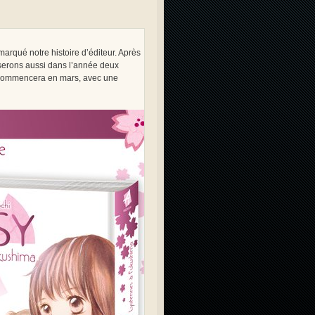
marqué notre histoire d’éditeur. Après
poserons aussi dans l’année deux
n commencera en mars, avec une