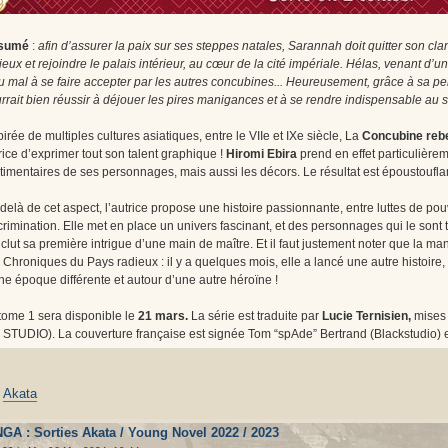
sumé
:
afin d’assurer la paix sur ses steppes natales, Sarannah doit quitter son c
ieux et rejoindre le palais intérieur, au cœur de la cité impériale. Hélas, venant d
u mal à se faire accepter par les autres concubines... Heureusement, grâce à sa per
rrait bien réussir à déjouer les pires manigances et à se rendre indispensable au 
pirée de multiples cultures asiatiques, entre le VIIe et IXe siècle, La
Concubine rebe
rice d’exprimer tout son talent graphique !
Hiromi Ebira
prend en effet particulière
timentaires de ses personnages, mais aussi les décors. Le résultat est époustouflan
delà de cet aspect, l’autrice propose une histoire passionnante, entre luttes de pouvoi
crimination. Elle met en place un univers fascinant, et des personnages qui le sont 
clut sa première intrigue d’une main de maître. Et il faut justement noter que la 
 Chroniques du Pays radieux : il y a quelques mois, elle a lancé une autre histoire
ne époque différente et autour d’une autre héroïne !
tome 1 sera disponible le
21 mars.
La série est traduite par
Lucie Ternisien,
mises
 STUDIO). La couverture française est signée Tom “spAde” Bertrand (Blackstudio) e
:
Akata
GA : Sorties Akata / Young Novel 2022 / 2023