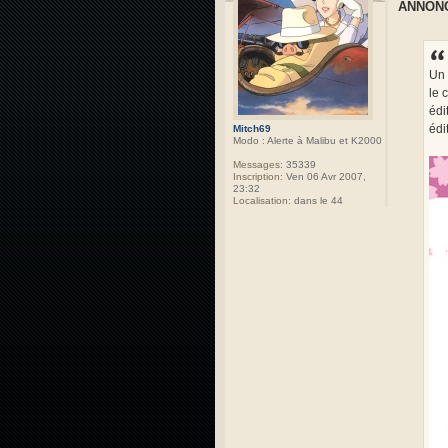
ANNONC
Un 
le 
édi
édi
Mitch69
Modo : Alerte à Malibu et K2000
Messages:
35339
Inscription:
Ven 06 Avr 2007,
23:32
Localisation:
dans le 44