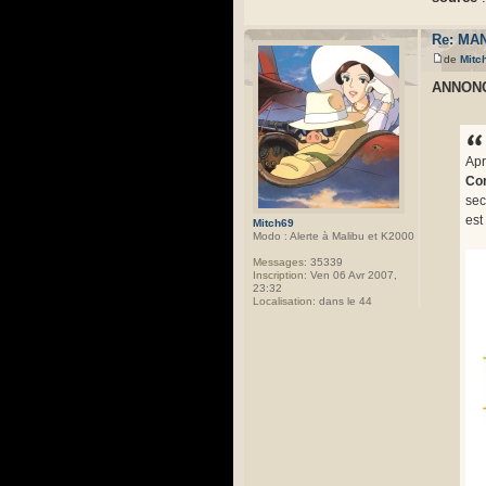
Re: MAN
de
Mitc
ANNONC
Apr
Con
sec
est
Mitch69
Modo : Alerte à Malibu et K2000
Messages:
35339
Inscription:
Ven 06 Avr 2007,
23:32
Localisation:
dans le 44