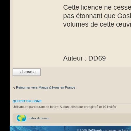
Cette licence ne cesse
pas étonnant que Gos
volumes de cette œuv
Auteur : DD69
Répondre
Retourner vers Manga & livres en France
QUI EST EN LIGNE
Utilisateurs parcourant ce forum: Aucun utilisateur enregistré et 10 invités
Index du forum
© 2009
MATA-web
, communauté francop