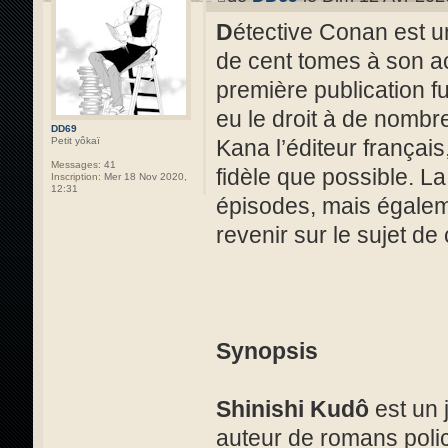
D
étective Conan est 
de cent tomes à son act
première publication 
eu le droit à de nombr
DD69
Kana l’éditeur français
Petit yôkaï
Messages:
41
fidèle que possible. L
Inscription:
Mer 18 Nov 2020,
12:31
épisodes, mais égaleme
revenir sur le sujet de 
Synopsis
Shinishi Kudô
est un 
auteur de romans polic