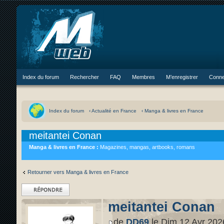
Index du forum
Rechercher
FAQ
Membres
M’enregistrer
Conne
Index du forum
‹ Actualité en France
‹ Manga & livres en France
meitantei Conan
Manga & livres en France :
Magazines, mangas, artbooks, romans
Retourner vers Manga & livres en France
Répondre
meitantei Conan
de
DD69
le Dim 12 Avr 202