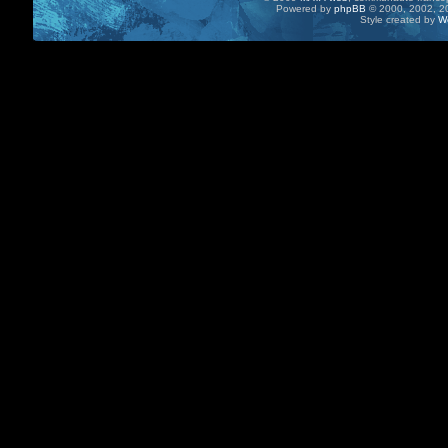
Powered by
phpBB
© 2000, 2002, 20
Style created by
W