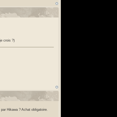
je crois ?)
 par Hikawa ? Achat obligatoire.