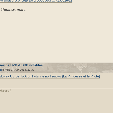
ww.amazon.co.jp/gp/aw/d/B00CU8G ... -133528-22
: @masaakiyuasa
ties de DVD & BRD notables
ex
le Ven 07 Juin 2013, 23:32
blu-ray US de To Aru Hikūshi e no Tsuioku (La Princesse et le Pilote)
rincess !