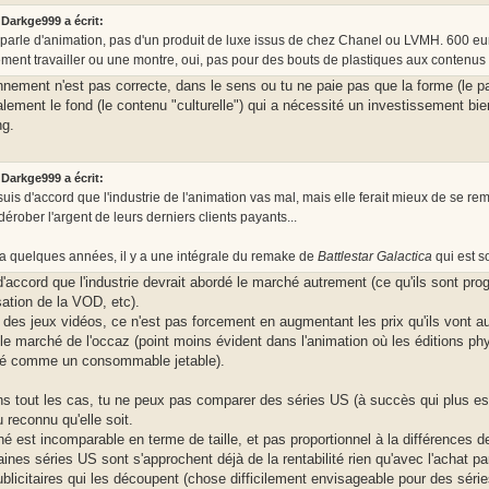
Darkge999 a écrit:
parle d'animation, pas d'un produit de luxe issus de chez Chanel ou LVMH. 600 eur
ement travailler ou une montre, oui, pas pour des bouts de plastiques aux contenus cul
nnement n'est pas correcte, dans le sens ou tu ne paie pas que la forme (le p
lement le fond (le contenu "culturelle") qui a nécessité un investissement bi
ng.
Darkge999 a écrit:
suis d'accord que l'industrie de l'animation vas mal, mais elle ferait mieux de se re
dérober l'argent de leurs derniers clients payants...
y a quelques années, il y a une intégrale du remake de
Battlestar Galactica
qui est sor
d'accord que l'industrie devrait abordé le marché autrement (ce qu'ils sont pro
sation de la VOD, etc).
ar des jeux vidéos, ce n'est pas forcement en augmentant les prix qu'ils vont a
 le marché de l'occaz (point moins évident dans l'animation où les éditions 
ré comme un consommable jetable).
s tout les cas, tu ne peux pas comparer des séries US (à succès qui plus est
 reconnu qu'elle soit.
é est incomparable en terme de taille, et pas proportionnel à la différences d
aines séries US sont s'approchent déjà de la rentabilité rien qu'avec l'achat 
blicitaires qui les découpent (chose difficilement envisageable pour des série