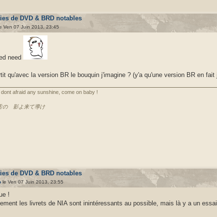
ties de DVD & BRD notables
e Ven 07 Juin 2013, 23:45
ed need
rtit qu'avec la version BR le bouquin j'imagine ? (y'a qu'une version BR en fait 
dont afraid any sunshine, come on baby !
舌の 影よ来て導け
ties de DVD & BRD notables
o
le Ven 07 Juin 2013, 23:55
ue !
lement les livrets de NIA sont inintéressants au possible, mais là y a un essai