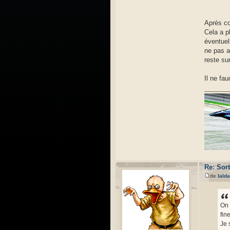
Après co
Cela a p
éventuel
ne pas a
reste su
Il ne fa
Re: Sor
de
Ialda
On 
fin
Je 