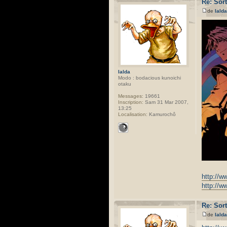
Re: Sor
de
Ialda
Ialda
Modo : bodacious kunoichi
otaku
Messages:
19661
Inscription:
Sam 31 Mar 2007,
13:25
Localisation:
Kamurochô
http://
http://w
Re: Sor
de
Ialda