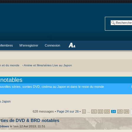
Membres
M’enregistrer
Connexion
on et du monde
‹ Anime et films/séries Live au Japon
notables
uvelles séries, sorties DVD, cinéma au Japon et dans le reste du monde
au Japon
628 messages •
Page
24
sur
26
•
...
1
21
22
23
24
25
26
rties de DVD & BRD notables
@dows
le Ven 12 Avr 2013, 11:51