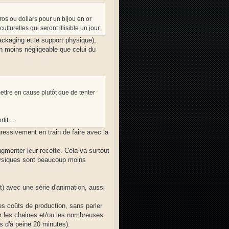
os ou dollars pour un bijou en or
turelles qui seront illisible un jour.
ackaging et le support physique),
en moins négligeable que celui du
mettre en cause plutôt que de tenter
tit ...
gressivement en train de faire avec la
ugmenter leur recette. Cela va surtout
physiques sont beaucoup moins
) avec une série d'animation, aussi
es coûts de production, sans parler
par les chaines et/ou les nombreuses
s d'à peine 20 minutes).