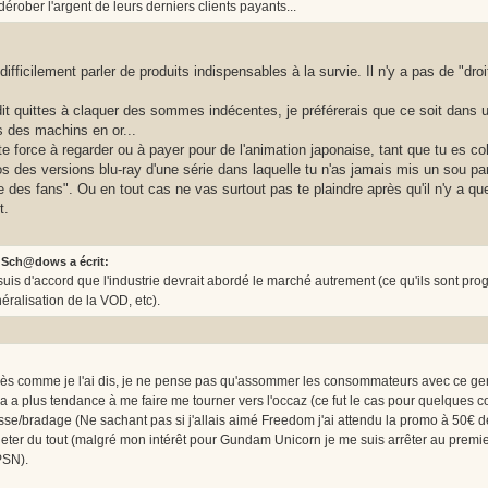
dérober l'argent de leurs derniers clients payants...
ifficilement parler de produits indispensables à la survie. Il n'y a pas de "droi
dit quittes à claquer des sommes indécentes, je préférerais que ce soit dan
 des machins en or...
te force à regarder ou à payer pour de l'animation japonaise, tant que tu es coh
sos des versions blu-ray d'une série dans laquelle tu n'as jamais mis un sou p
te des fans". Ou en tout cas ne vas surtout pas te plaindre après qu'il n'y a qu
t.
Sch@dows a écrit:
suis d'accord que l'industrie devrait abordé le marché autrement (ce qu'ils sont pro
éralisation de la VOD, etc).
ès comme je l'ai dis, je ne pense pas qu'assommer les consommateurs avec ce genr
a a plus tendance à me faire me tourner vers l'occaz (ce fut le cas pour quelques c
sse/bradage (Ne sachant pas si j'allais aimé Freedom j'ai attendu la promo à 50€ 
eter du tout (malgré mon intérêt pour Gundam Unicorn je me suis arrêter au premier 
PSN).