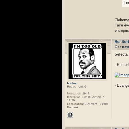
Il 
Claireme
Faire év
entrepri
Re: Sor
de
faet
Selecta
- Berserk
faethor
- Evange
Rédac : Unit G
Messages:
2944
Inscription:
Dim 08 Avr 2007,
19:29
Localisation:
Buy More - 91506
Burbank