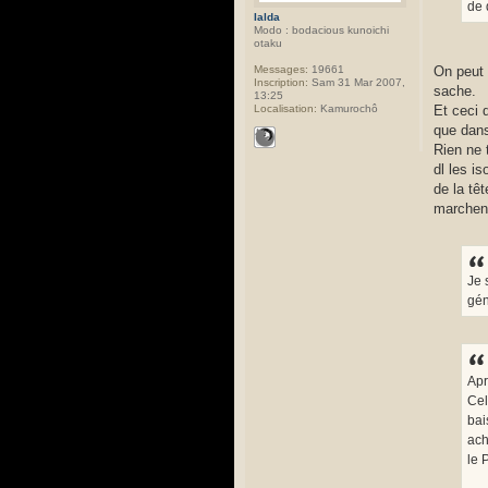
de 
Ialda
Modo : bodacious kunoichi
otaku
Messages:
19661
On peut d
Inscription:
Sam 31 Mar 2007,
sache.
13:25
Localisation:
Kamurochô
Et ceci 
que dans
Rien ne 
dl les i
de la tê
marchen
Je 
gén
Apr
Cel
bai
ach
le 