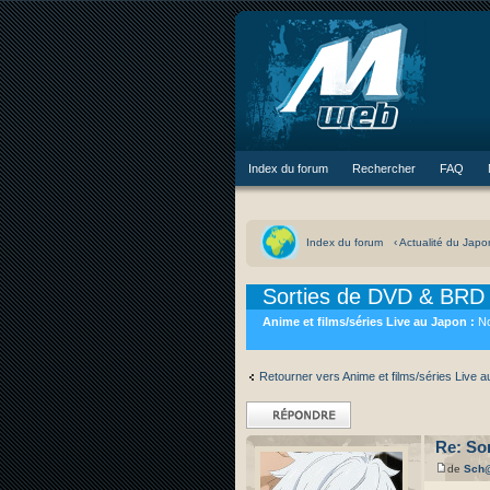
Index du forum
Rechercher
FAQ
Index du forum
‹ Actualité du Jap
Sorties de DVD & BRD 
Anime et films/séries Live au Japon :
No
Retourner vers Anime et films/séries Live 
Répondre
Re: So
de
Sch