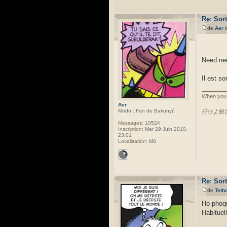
Re: Sor
de
Aer
l
Need ne
Il est so
When you 
Aer
Modo : Fan de Bakunyû
行けよ饒
Messages:
10524
Inscription:
Mar 29 Juin 2010,
23:01
Localisation:
Mû
Re: Sor
de
Teth
Ho phoq
Habituel