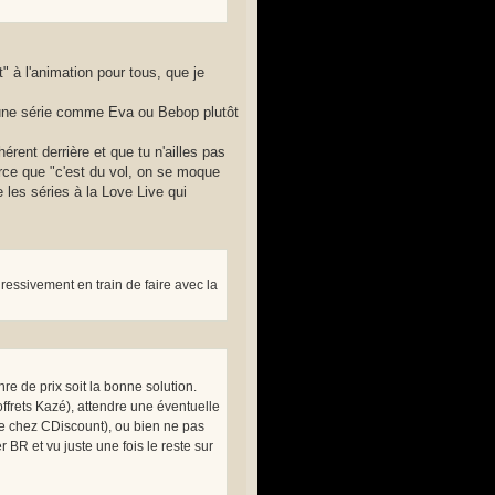
t" à l'animation pour tous, que je
s une série comme Eva ou Bebop plutôt
érent derrière et que tu n'ailles pas
arce que "c'est du vol, on se moque
e les séries à la Love Live qui
gressivement en train de faire avec la
e de prix soit la bonne solution.
offrets Kazé), attendre une éventuelle
de chez CDiscount), ou bien ne pas
BR et vu juste une fois le reste sur