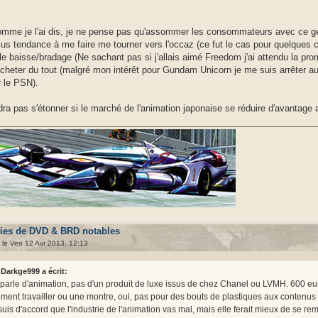
mme je l'ai dis, je ne pense pas qu'assommer les consommateurs avec ce genr
lus tendance à me faire me tourner vers l'occaz (ce fut le cas pour quelques c
le baisse/bradage (Ne sachant pas si j'allais aimé Freedom j'ai attendu la pr
cheter du tout (malgré mon intérêt pour Gundam Unicorn je me suis arrêter au 
r le PSN).
udra pas s'étonner si le marché de l'animation japonaise se réduire d'avantage 
ties de DVD & BRD notables
le Ven 12 Avr 2013, 12:13
Darkge999 a écrit:
parle d'animation, pas d'un produit de luxe issus de chez Chanel ou LVMH. 600 eur
ement travailler ou une montre, oui, pas pour des bouts de plastiques aux contenus cul
suis d'accord que l'industrie de l'animation vas mal, mais elle ferait mieux de se re