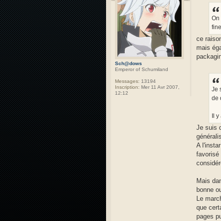
On 
fin
ce raiso
mais éga
packagi
Sch@dows
Emperor of Schumiland
Messages:
13194
Inscription:
Mer 11 Avr 2007,
Je 
12:12
de 
Il 
Je suis 
générali
A l'inst
favorisé
considé
Mais dan
bonne ou
Le march
que cert
pages pu