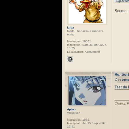
http://w
Source 
Ialda
Modo : bodacious kunoichi
otaku
Messages:
19661
Inscription:
Sam 31 Mar 2007,
13:25
Localisation:
Kamurochô
Re: Sor
de
Aph
Test du 
Cleanup P
Aphex
Vieux con
Messages:
1552
Inscription:
Jeu 27 Sep 2007,
16:41