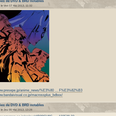
ties de DVD & BRD notables
le Ven 17 Mai 2013, 11:32
www.presepe.jp/anime_news/%E3%80 ... F%E3%82%B3
ww.bandaivisual.co.jp/macrossplus_bdbox/
ties de DVD & BRD notables
le Jeu 30 Mai 2013, 13:26