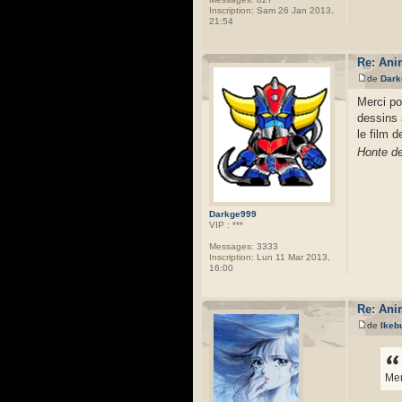
Inscription:
Sam 26 Jan 2013,
21:54
Re: Ani
de
Dark
Merci po
dessins 
le film 
Honte de
Darkge999
VIP : ***
Messages:
3333
Inscription:
Lun 11 Mar 2013,
16:00
Re: Ani
de
Ikeb
Mer