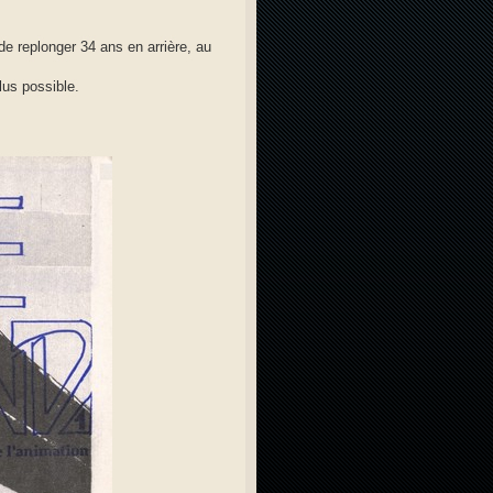
de replonger 34 ans en arrière, au
lus possible.