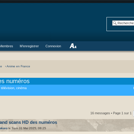
Membres
M’enregistrer
Connexion
ce
‹ Anime en France
es numéros
 télévision, cinéma
16 messages • Page
1
sur
1
and scans HD des numéros
ukuro
le Sam 31 Mai 2025, 08:25