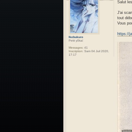
Salut le
J'ai sca
tout déb
Vous pou
https://
Ikebukuro
Petit yôkaï
Messages:
41
Inscription:
Sam 04 Juil 2020,
17:17