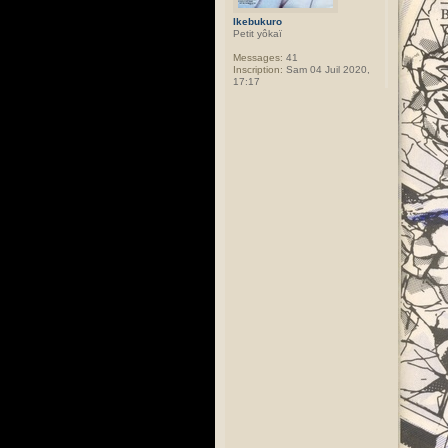
Ikebukuro
Petit yôkaï
Messages:
41
Inscription:
Sam 04 Juil 2020,
17:17