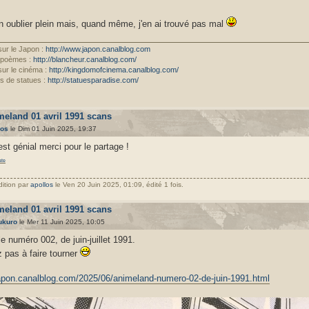
en oublier plein mais, quand même, j'en ai trouvé pas mal
sur le Japon :
http://www.japon.canalblog.com
 poèmes :
http://blancheur.canalblog.com/
sur le cinéma :
http://kingdomofcinema.canalblog.com/
s de statues :
http://statuesparadise.com/
meland 01 avril 1991 scans
los
le Dim 01 Juin 2025, 19:37
est génial merci pour le partage !
ate
dition par
apollos
le Ven 20 Juin 2025, 01:09, édité 1 fois.
meland 01 avril 1991 scans
ukuro
le Mer 11 Juin 2025, 10:05
le numéro 002, de juin-juillet 1991.
z pas à faire tourner
japon.canalblog.com/2025/06/animeland-numero-02-de-juin-1991.html