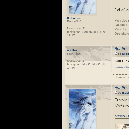
J'ai dû 
Ikebukuro
Mon blog 
Petit yôkaï
Quelques
Messages:
41
Mon blog 
Inscription:
Sam 04 Juil 2020,
Des photo
17:17
Re: Ani
apollos
de
apol
Petit yôkaï
Salut, c'
Messages:
1
Inscription:
Mer 25 Mar 2020,
snaptube
vidm
14:44
Dernière é
Re: Ani
de
Ikeb
Et voilà 
N'hésite
https://