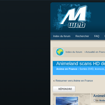
Index du forum
Rechercher
FAQ
Index du forum
‹ Actualité en Fran
Animeland scans HD d
Anime en France :
Sorties DVD, licences,
Retourner vers Anime en France
Répondre
Animel
de
Ikeb