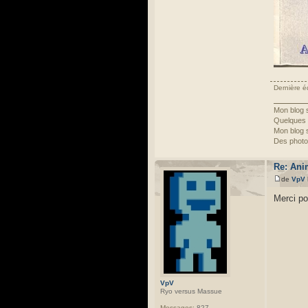
Dernière é
Mon blog 
Quelques
Mon blog 
Des photo
Re: Ani
de
VpV
Merci po
VpV
Ryo versus Massue
Messages:
827