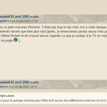
meland 01 avril 1991 scans
ge999
le Sam 31 Mai 2025, 17:58
ur ce petit morceau d'histoire. C'était pas trop le trip chez moi à cette époque,
animés favoris que bien plus tard (après, je remercierais jamais assez mes pa
de
Métal Hurlant
et de m'avoir laisser regarder ce que je voulais à la TV en mati
 la jungle
)...
meland 01 avril 1991 scans
ukuro
le Sam 31 Mai 2025, 19:19
VpV a écrit:
ci pour le partage et bravo pour t'être livré au jeu des différences entre les v1 et v2