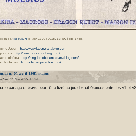
dition par
Ikebukuro
le Mer 02 Juil 2025, 12:49, édité 1 fois.
sur le Japon :
http://www.japon.canalblog.com
 poèmes :
http://blancheur.canalblog.com/
sur le cinéma :
http://kingdomofcinema.canalblog.com/
s de statues :
http://statuesparadise.com/
meland 01 avril 1991 scans
le Sam 31 Mai 2025, 10:24
ur le partage et bravo pour t'être livré au jeu des différences entre les v1 et v