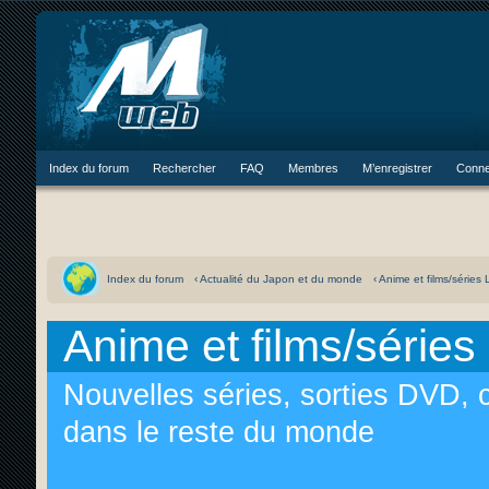
Index du forum
Rechercher
FAQ
Membres
M’enregistrer
Conne
Index du forum
‹ Actualité du Japon et du monde
‹ Anime et films/séries
Anime et films/séries
Nouvelles séries, sorties DVD,
dans le reste du monde