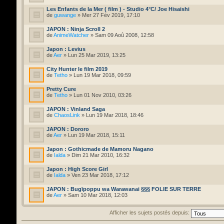
Les Enfants de la Mer ( film ) - Studio 4°C/ Joe Hisaishi
de
guwange
» Mer 27 Fév 2019, 17:10
JAPON : Ninja Scroll 2
de
AnimeWatcher
» Sam 09 Aoû 2008, 12:58
Japon : Levius
de
Aer
» Lun 25 Mar 2019, 13:25
City Hunter le film 2019
de
Tetho
» Lun 19 Mar 2018, 09:59
Pretty Cure
de
Tetho
» Lun 01 Nov 2010, 03:26
JAPON : Vinland Saga
de
ChaosLink
» Lun 19 Mar 2018, 18:46
JAPON : Dororo
de
Aer
» Lun 19 Mar 2018, 15:11
Japon : Gothicmade de Mamoru Nagano
de
Ialda
» Dim 21 Mar 2010, 16:32
Japon : High Score Girl
de
Ialda
» Ven 23 Mar 2018, 17:12
JAPON : Bugīpoppu wa Warawanai §§§ FOLIE SUR TERRE
de
Aer
» Sam 10 Mar 2018, 12:03
Afficher les sujets postés depuis: