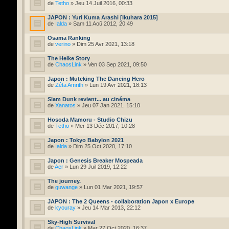
de
Tetho
» Jeu 14 Juil 2016, 00:33
JAPON : Yuri Kuma Arashi [Ikuhara 2015]
de
Ialda
» Sam 11 Aoû 2012, 20:49
Ōsama Ranking
de
verino
» Dim 25 Avr 2021, 13:18
The Heike Story
de
ChaosLink
» Ven 03 Sep 2021, 09:50
Japon : Muteking The Dancing Hero
de
Zêta Amrith
» Lun 19 Avr 2021, 18:13
Slam Dunk revient... au cinéma
de
Xanatos
» Jeu 07 Jan 2021, 15:10
Hosoda Mamoru - Studio Chizu
de
Tetho
» Mer 13 Déc 2017, 10:28
Japon : Tokyo Babylon 2021
de
Ialda
» Dim 25 Oct 2020, 17:10
Japon : Genesis Breaker Mospeada
de
Aer
» Lun 29 Juil 2019, 12:22
The journey.
de
guwange
» Lun 01 Mar 2021, 19:57
JAPON : The 2 Queens - collaboration Japon x Europe
de
kyouray
» Jeu 14 Mar 2013, 22:12
Sky-High Survival
de
ChaosLink
» Mar 27 Oct 2020, 16:37