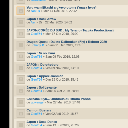
Yoru wa mijikashi arukeyo otome (Yuasa hype)
de
Nexus
» Mer 14 Déc 2016, 22:42
Japon : Back Arrow
de
Aer
» Dim 22 Mar 2020, 14:02
JAPON/CORÉE DU SUD : My Tyrano (Tezuka Productions)
de
Geoff34
» Mer 17 Oct 2018, 20:00
Dragon Quest : Dai no Daibouken (Fly) : Reboot 2020
de
Johnny B.
» Sam 21 Déc 2019, 11:16
Japon : Ni no Kuni
de
Geoff34
» Sam 09 Fév 2019, 12:06
JAPON : Dorohedoro
de
Geoff34
» Ven 09 Nov 2018, 14:10
Japon : Appare-Ranman!
de
Geoff34
» Dim 13 Oct 2019, 15:43
Japon : Sol Levante
de
Geoff34
» Sam 05 Oct 2019, 20:16
Chiisana Eiyu... Omnibus du studio Ponoc
de
guwange
» Mar 27 Mar 2018, 17:48
Cannon Busters
de
Geoff34
» Ven 02 Aoû 2019, 18:37
Japon : Deca-Dence
de
Geoff34
» Sam 13 Juil 2019, 20:26