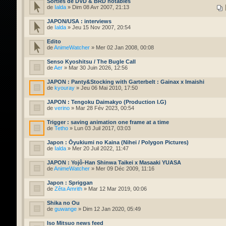
Sorties de DVD & BRD notables
de
Ialda
» Dim 08 Avr 2007, 21:13
JAPON/USA : interviews
de
Ialda
» Jeu 15 Nov 2007, 20:54
Edito
de
AnimeWatcher
» Mer 02 Jan 2008, 00:08
Senso Kyoshitsu / The Bugle Call
de
Aer
» Mar 30 Juin 2026, 12:56
JAPON : Panty&Stocking with Garterbelt : Gainax x Imaishi
de
kyouray
» Jeu 06 Mai 2010, 17:50
JAPON : Tengoku Daimakyo (Production I.G)
de
verino
» Mar 28 Fév 2023, 00:54
Trigger : saving animation one frame at a time
de
Tetho
» Lun 03 Juil 2017, 03:03
Japon : Ōyukiumi no Kaina (Nihei / Polygon Pictures)
de
Ialda
» Mer 20 Juil 2022, 11:47
JAPON : Yojô-Han Shinwa Taikei x Masaaki YUASA
de
AnimeWatcher
» Mer 09 Déc 2009, 11:16
Japon : Spriggan
de
Zêta Amrith
» Mar 12 Mar 2019, 00:06
Shika no Ou
de
guwange
» Dim 12 Jan 2020, 05:49
Iso Mitsuo news feed