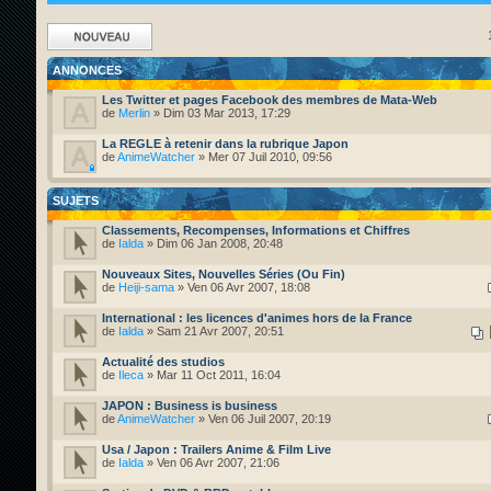
Ecrire un nouveau
sujet
ANNONCES
Les Twitter et pages Facebook des membres de Mata-Web
de
Merlin
» Dim 03 Mar 2013, 17:29
La REGLE à retenir dans la rubrique Japon
de
AnimeWatcher
» Mer 07 Juil 2010, 09:56
SUJETS
Classements, Recompenses, Informations et Chiffres
de
Ialda
» Dim 06 Jan 2008, 20:48
Nouveaux Sites, Nouvelles Séries (Ou Fin)
de
Heiji-sama
» Ven 06 Avr 2007, 18:08
International : les licences d'animes hors de la France
de
Ialda
» Sam 21 Avr 2007, 20:51
Actualité des studios
de
Ileca
» Mar 11 Oct 2011, 16:04
JAPON : Business is business
de
AnimeWatcher
» Ven 06 Juil 2007, 20:19
Usa / Japon : Trailers Anime & Film Live
de
Ialda
» Ven 06 Avr 2007, 21:06