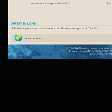
Nouveaux messages [ Verrouillés ]
Pas 
QUI EST EN LIGNE
Utilisateurs parcourant ce forum: Aucun utilisateur enregistré et 6 invités
Index du forum
© 2009
MATA-web
, communauté francop
Powered by
phpBB
© 2000, 2002, 20
Style created by
W