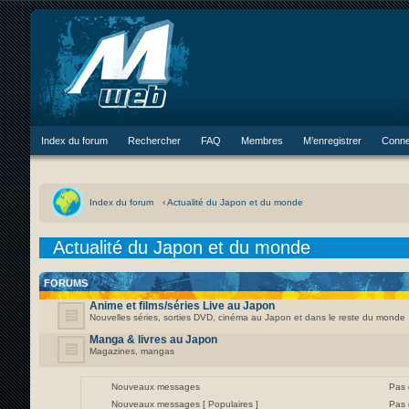
Index du forum
Rechercher
FAQ
Membres
M’enregistrer
Conne
Index du forum
‹ Actualité du Japon et du monde
Actualité du Japon et du monde
FORUMS
Anime et films/séries Live au Japon
Nouvelles séries, sorties DVD, cinéma au Japon et dans le reste du monde
Manga & livres au Japon
Magazines, mangas
Nouveaux messages
Pas
Nouveaux messages [ Populaires ]
Pas 