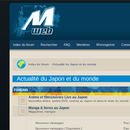
Index du forum
Rechercher
FAQ
Membres
M’enregistrer
Conne
Index du forum
‹ Actualité du Japon et du monde
Actualité du Japon et du monde
FORUMS
Anime et films/séries Live au Japon
Nouvelles séries, sorties DVD, cinéma au Japon et dans le reste du monde
Manga & livres au Japon
Magazines, mangas
Nouveaux messages
Pas
Nouveaux messages [ Populaires ]
Pas 