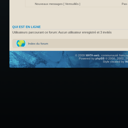
Nouveaux messages [ Verrouillés ]
Pas 
QUI EST EN LIGNE
Utilisateurs parcourant ce forum: Aucun utilisateur enregistré et 3 invités
Index du forum
© 2009
MATA-web
, communauté francop
Powered by
phpBB
© 2000, 2002, 20
Style created by
W