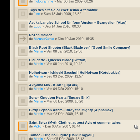
de
Hologramme
» Mar 06 Jan 2009, 00:26
Toys des cités d'or chez Asian Alternative
de
Jinx
» Sam 13 Juin 2009, 16:52
Asuka Langley School Uniform Version – Evangelion [Aizu]
de
LuLu
» Jeu 14 Jan 2010, 00:38
Rozen Maiden
de
MizusuKamio
» Dim 10 Jan 2010, 15:35
Black Root Shooter (Black Blade ver.) [Good Smile Company]
de
Merlin
» Ven 08 Jan 2010, 19:36
Claudette - Queens Blade [Griffon]
de
Merlin
» Ven 08 Jan 2010, 19:42
Hoihoi-san - Ichigeki Sacchu!! HoiHoi-san [Kotobukiya]
de
Merlin
» Jeu 03 Déc 2009, 12:57
Akiyama Mio - K-on ! [upLark]
de
Merlin
» Ven 04 Déc 2009, 15:10
Sora - Kingdom Hearts [Square Enix]
de
Merlin
» Mar 08 Déc 2009, 16:20
Birdy Cephon Altera - Birdy the Mighty [Alphamax]
de
Merlin
» Mar 08 Déc 2009, 16:15
Saint Seiya (Myth Cloth et autres) Avis et commentaires
de
ViGo
» Dim 08 Avr 2007, 01:44
Tomoe - Original Figure [Daiki Kogyou]
de
Merlin
» Sam 05 Déc 2009, 18:12