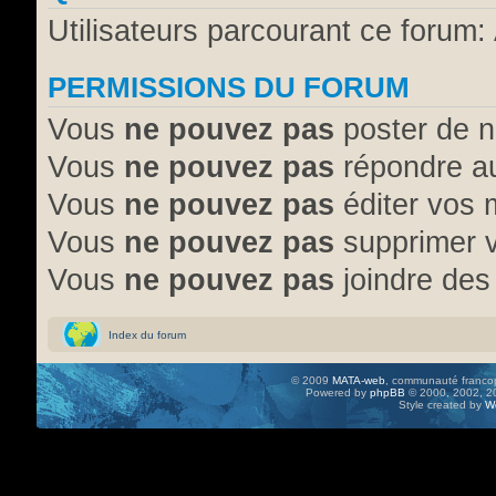
Utilisateurs parcourant ce forum: 
PERMISSIONS DU FORUM
Vous
ne pouvez pas
poster de n
Vous
ne pouvez pas
répondre au
Vous
ne pouvez pas
éditer vos
Vous
ne pouvez pas
supprimer 
Vous
ne pouvez pas
joindre des 
Index du forum
© 2009
MATA-web
, communauté francop
Powered by
phpBB
© 2000, 2002, 20
Style created by
W