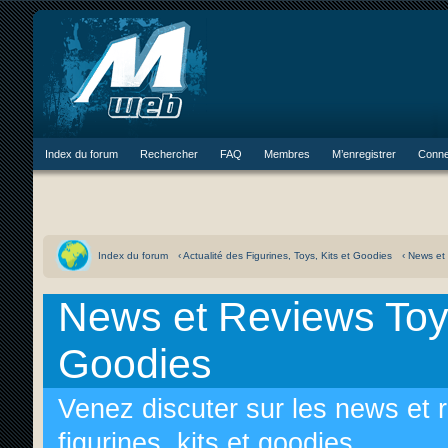
Index du forum
Rechercher
FAQ
Membres
M’enregistrer
Conne
Index du forum
‹ Actualité des Figurines, Toys, Kits et Goodies
‹ News et
News et Reviews Toys
Goodies
Venez discuter sur les news et 
figurines, kits et goodies