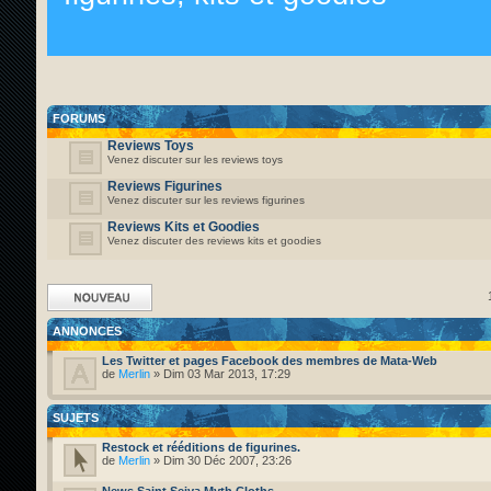
FORUMS
Reviews Toys
Venez discuter sur les reviews toys
Reviews Figurines
Venez discuter sur les reviews figurines
Reviews Kits et Goodies
Venez discuter des reviews kits et goodies
Ecrire un nouveau
sujet
ANNONCES
Les Twitter et pages Facebook des membres de Mata-Web
de
Merlin
» Dim 03 Mar 2013, 17:29
SUJETS
Restock et rééditions de figurines.
de
Merlin
» Dim 30 Déc 2007, 23:26
News Saint Seiya Myth Cloths