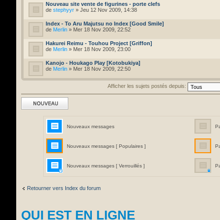
Nouveau site vente de figurines - porte clefs
de
stephyyr
» Jeu 12 Nov 2009, 14:38
Index - To Aru Majutsu no Index [Good Smile]
de
Merlin
» Mer 18 Nov 2009, 22:52
Hakurei Reimu - Touhou Project [Griffon]
de
Merlin
» Mer 18 Nov 2009, 23:00
Kanojo - Houkago Play [Kotobukiya]
de
Merlin
» Mer 18 Nov 2009, 22:50
Afficher les sujets postés depuis:
Ecrire un nouveau
sujet
Nouveaux messages
P
Nouveaux messages [ Populaires ]
P
Nouveaux messages [ Verrouillés ]
Pa
Retourner vers Index du forum
QUI EST EN LIGNE