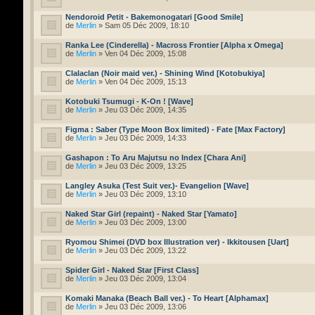
Nendoroid Petit - Bakemonogatari [Good Smile]
de
Merlin
» Sam 05 Déc 2009, 18:10
Ranka Lee (Cinderella) - Macross Frontier [Alpha x Omega]
de
Merlin
» Ven 04 Déc 2009, 15:08
Clalaclan (Noir maid ver.) - Shining Wind [Kotobukiya]
de
Merlin
» Ven 04 Déc 2009, 15:13
Kotobuki Tsumugi - K-On ! [Wave]
de
Merlin
» Jeu 03 Déc 2009, 14:35
Figma : Saber (Type Moon Box limited) - Fate [Max Factory]
de
Merlin
» Jeu 03 Déc 2009, 14:33
Gashapon : To Aru Majutsu no Index [Chara Ani]
de
Merlin
» Jeu 03 Déc 2009, 13:25
Langley Asuka (Test Suit ver.)- Evangelion [Wave]
de
Merlin
» Jeu 03 Déc 2009, 13:10
Naked Star Girl (repaint) - Naked Star [Yamato]
de
Merlin
» Jeu 03 Déc 2009, 13:00
Ryomou Shimei (DVD box Illustration ver) - Ikkitousen [Uart]
de
Merlin
» Jeu 03 Déc 2009, 13:22
Spider Girl - Naked Star [First Class]
de
Merlin
» Jeu 03 Déc 2009, 13:04
Komaki Manaka (Beach Ball ver.) - To Heart [Alphamax]
de
Merlin
» Jeu 03 Déc 2009, 13:06