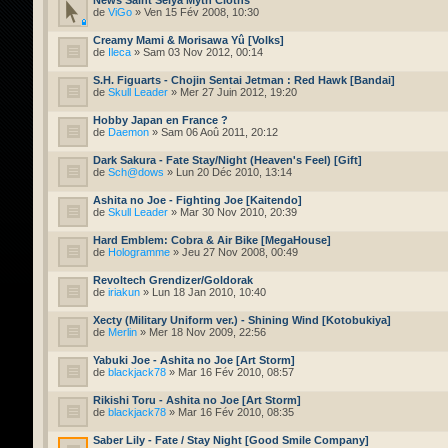
de
ViGo
» Ven 15 Fév 2008, 10:30
Creamy Mami & Morisawa Yû [Volks]
de
Ileca
» Sam 03 Nov 2012, 00:14
S.H. Figuarts - Chojin Sentai Jetman : Red Hawk [Bandai]
de
Skull Leader
» Mer 27 Juin 2012, 19:20
Hobby Japan en France ?
de
Daemon
» Sam 06 Aoû 2011, 20:12
Dark Sakura - Fate Stay/Night (Heaven's Feel) [Gift]
de
Sch@dows
» Lun 20 Déc 2010, 13:14
Ashita no Joe - Fighting Joe [Kaitendo]
de
Skull Leader
» Mar 30 Nov 2010, 20:39
Hard Emblem: Cobra & Air Bike [MegaHouse]
de
Hologramme
» Jeu 27 Nov 2008, 00:49
Revoltech Grendizer/Goldorak
de
iriakun
» Lun 18 Jan 2010, 10:40
Xecty (Military Uniform ver.) - Shining Wind [Kotobukiya]
de
Merlin
» Mer 18 Nov 2009, 22:56
Yabuki Joe - Ashita no Joe [Art Storm]
de
blackjack78
» Mar 16 Fév 2010, 08:57
Rikishi Toru - Ashita no Joe [Art Storm]
de
blackjack78
» Mar 16 Fév 2010, 08:35
Saber Lily - Fate / Stay Night [Good Smile Company]