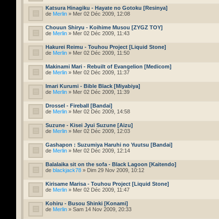
Katsura Hinagiku - Hayate no Gotoku [Resinya]
de
Merlin
» Mer 02 Déc 2009, 12:08
Chouun Shiryu - Koihime Musou [ZYGZ TOY]
de
Merlin
» Mer 02 Déc 2009, 11:43
Hakurei Reimu - Touhou Project [Liquid Stone]
de
Merlin
» Mer 02 Déc 2009, 11:50
Makinami Mari - Rebuilt of Evangelion [Medicom]
de
Merlin
» Mer 02 Déc 2009, 11:37
Imari Kurumi - Bible Black [Miyabiya]
de
Merlin
» Mer 02 Déc 2009, 11:39
Drossel - Fireball [Bandai]
de
Merlin
» Mer 02 Déc 2009, 14:58
Suzune - Kisei Jyui Suzune [Aizu]
de
Merlin
» Mer 02 Déc 2009, 12:03
Gashapon : Suzumiya Haruhi no Yuutsu [Bandai]
de
Merlin
» Mer 02 Déc 2009, 12:14
Balalaika sit on the sofa - Black Lagoon [Kaitendo]
de
blackjack78
» Dim 29 Nov 2009, 10:12
Kirisame Marisa - Touhou Project [Liquid Stone]
de
Merlin
» Mer 02 Déc 2009, 11:47
Kohiru - Busou Shinki [Konami]
de
Merlin
» Sam 14 Nov 2009, 20:33