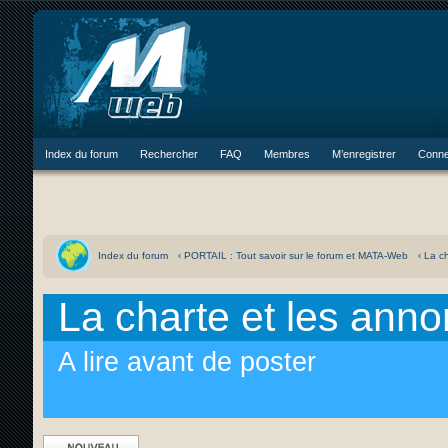
Index du forum
Rechercher
FAQ
Membres
M’enregistrer
Conne
Index du forum
‹ PORTAIL : Tout savoir sur le forum et MATA-Web
‹ La c
La charte et les ann
A lire avant de poster
Ecrire un nouveau