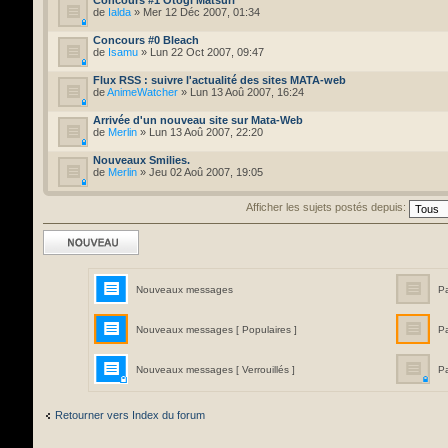
de
Ialda
» Mer 12 Déc 2007, 01:34
Concours #0 Bleach
de
Isamu
» Lun 22 Oct 2007, 09:47
Flux RSS : suivre l'actualité des sites MATA-web
de
AnimeWatcher
» Lun 13 Aoû 2007, 16:24
Arrivée d'un nouveau site sur Mata-Web
de
Merlin
» Lun 13 Aoû 2007, 22:20
Nouveaux Smilies.
de
Merlin
» Jeu 02 Aoû 2007, 19:05
Afficher les sujets postés depuis:
Ecrire un nouveau
sujet
Nouveaux messages
P
Nouveaux messages [ Populaires ]
P
Nouveaux messages [ Verrouillés ]
Pa
Retourner vers Index du forum