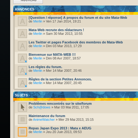
sujet
ANNONCES
[Question / réponse] A propos du forum et du site Mata-Web
de
Merlin
» Ven 17 Jan 2014, 19:21
Mata-Web recrute des rédacteurs !
de
Merlin
» Sam 30 Mar 2013, 10:55
Les Twitter et pages Facebook des membres de Mata-Web
de
Merlin
» Dim 03 Mar 2013, 17:29
Bienvenue sur MATA-WEB !!!
de
Merlin
» Dim 08 Avr 2007, 18:57
Les règles du forum.
de
Merlin
» Mer 14 Mar 2007, 20:46
Règles de la section Petites Annonces.
de
Merlin
» Mer 14 Mar 2007, 20:45
SUJETS
Problèmes rencontrés sur le site/forum
de
Sch@dows
» Mar 03 Mai 2011, 17:05
Maintenance du forum
de
AnimeWatcher
» Mer 29 Mai 2013, 15:15
Repas Japan Expo 2013 : Mata x AEUG
de
Merlin
» Jeu 20 Juin 2013, 09:53