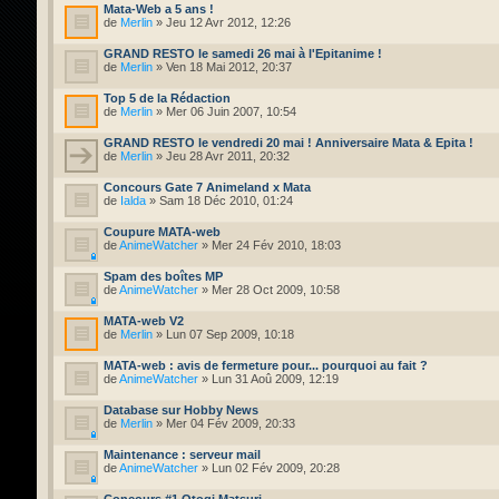
Mata-Web a 5 ans !
de
Merlin
» Jeu 12 Avr 2012, 12:26
GRAND RESTO le samedi 26 mai à l'Epitanime !
de
Merlin
» Ven 18 Mai 2012, 20:37
Top 5 de la Rédaction
de
Merlin
» Mer 06 Juin 2007, 10:54
GRAND RESTO le vendredi 20 mai ! Anniversaire Mata & Epita !
de
Merlin
» Jeu 28 Avr 2011, 20:32
Concours Gate 7 Animeland x Mata
de
Ialda
» Sam 18 Déc 2010, 01:24
Coupure MATA-web
de
AnimeWatcher
» Mer 24 Fév 2010, 18:03
Spam des boîtes MP
de
AnimeWatcher
» Mer 28 Oct 2009, 10:58
MATA-web V2
de
Merlin
» Lun 07 Sep 2009, 10:18
MATA-web : avis de fermeture pour... pourquoi au fait ?
de
AnimeWatcher
» Lun 31 Aoû 2009, 12:19
Database sur Hobby News
de
Merlin
» Mer 04 Fév 2009, 20:33
Maintenance : serveur mail
de
AnimeWatcher
» Lun 02 Fév 2009, 20:28
Concours #1 Otogi Matsuri