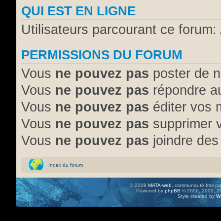
QUI EST EN LIGNE
Utilisateurs parcourant ce forum: 
PERMISSIONS DU FORUM
Vous
ne pouvez pas
poster de n
Vous
ne pouvez pas
répondre au
Vous
ne pouvez pas
éditer vos
Vous
ne pouvez pas
supprimer 
Vous
ne pouvez pas
joindre des 
Index du forum
© 2009
MATA-web
, communauté francop
Powered by
phpBB
© 2000, 2002, 20
Style created by
W