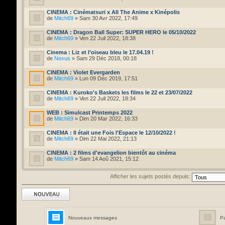
CINEMA : Cinématsuri x All The Anime x Kinépolis
de
Mitch69
» Sam 30 Avr 2022, 17:49
CINEMA : Dragon Ball Super: SUPER HERO le 05/10/2022
de
Mitch69
» Ven 22 Juil 2022, 18:38
Cinema : Liz et l’oiseau bleu le 17.04.19 !
de
Nexus
» Sam 29 Déc 2018, 00:18
CINEMA : Violet Evergarden
de
Mitch69
» Lun 09 Déc 2019, 17:51
CINEMA : Kuroko's Baskets les films le 22 et 23/07/2022
de
Mitch69
» Ven 22 Juil 2022, 18:34
WEB : Simulcast Printemps 2022
de
Mitch69
» Dim 20 Mar 2022, 16:33
CINEMA : Il était une Fois l'Espace le 12/10/2022 !
de
Mitch69
» Dim 22 Mai 2022, 21:13
CINEMA : 2 films d'evangelion bientôt au cinéma
de
Mitch69
» Sam 14 Aoû 2021, 15:12
Afficher les sujets postés depuis:
Ecrire un nouveau
sujet
Nouveaux messages
P