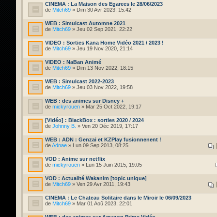
CINEMA : La Maison des Egarees le 28/06/2023
de
Mitch69
» Dim 30 Avr 2023, 15:42
WEB : Simulcast Automne 2021
de
Mitch69
» Jeu 02 Sep 2021, 22:22
VIDEO : Sorties Kana Home Vidéo 2021 / 2023 !
de
Mitch69
» Jeu 19 Nov 2020, 21:14
VIDEO : NaBan Animé
de
Mitch69
» Dim 13 Nov 2022, 18:15
WEB : Simulcast 2022-2023
de
Mitch69
» Jeu 03 Nov 2022, 19:58
WEB : des animes sur Disney +
de
mickyrouen
» Mar 25 Oct 2022, 19:17
[Vidéo] : BlackBox : sorties 2020 / 2024
de
Johnny B.
» Ven 20 Déc 2019, 17:17
WEB : ADN : Genzai et KZPlay fusionnenent !
de
Adnae
» Lun 09 Sep 2013, 08:25
VOD : Anime sur netflix
de
mickyrouen
» Lun 15 Juin 2015, 19:05
VOD : Actualité Wakanim [topic unique]
de
Mitch69
» Ven 29 Avr 2011, 19:43
CINEMA : Le Chateau Solitaire dans le Miroir le 06/09/2023
de
Mitch69
» Mar 01 Aoû 2023, 22:01
WEB : des animes sur Amazon Prime Vidéo