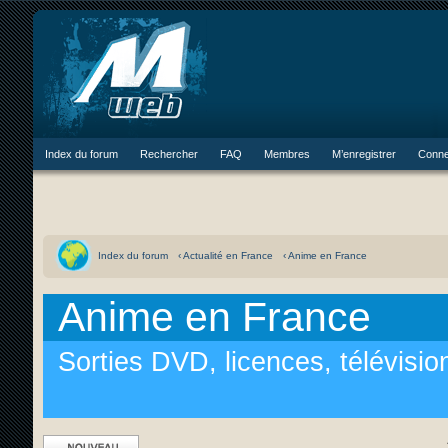
Index du forum
Rechercher
FAQ
Membres
M’enregistrer
Conne
Index du forum
‹ Actualité en France
‹ Anime en France
Anime en France
Sorties DVD, licences, télévisio
Ecrire un nouveau