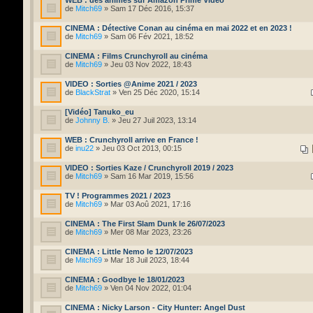
de
Mitch69
» Sam 17 Déc 2016, 15:37
CINEMA : Détective Conan au cinéma en mai 2022 et en 2023 !
de
Mitch69
» Sam 06 Fév 2021, 18:52
CINEMA : Films Crunchyroll au cinéma
de
Mitch69
» Jeu 03 Nov 2022, 18:43
VIDEO : Sorties @Anime 2021 / 2023
de
BlackStrat
» Ven 25 Déc 2020, 15:14
[Vidéo] Tanuko_eu
de
Johnny B.
» Jeu 27 Juil 2023, 13:14
WEB : Crunchyroll arrive en France !
de
inu22
» Jeu 03 Oct 2013, 00:15
VIDEO : Sorties Kaze / Crunchyroll 2019 / 2023
de
Mitch69
» Sam 16 Mar 2019, 15:56
TV ! Programmes 2021 / 2023
de
Mitch69
» Mar 03 Aoû 2021, 17:16
CINEMA : The First Slam Dunk le 26/07/2023
de
Mitch69
» Mer 08 Mar 2023, 23:26
CINEMA : Little Nemo le 12/07/2023
de
Mitch69
» Mar 18 Juil 2023, 18:44
CINEMA : Goodbye le 18/01/2023
de
Mitch69
» Ven 04 Nov 2022, 01:04
CINEMA : Nicky Larson - City Hunter: Angel Dust