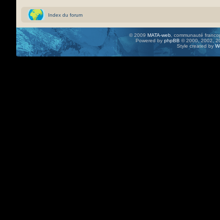
Index du forum
© 2009
MATA-web
, communauté francop
Powered by
phpBB
© 2000, 2002, 20
Style created by
W