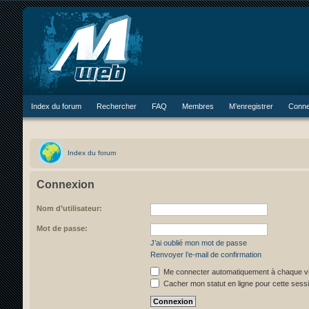
Index du forum
Rechercher
FAQ
Membres
M’enregistrer
Conne
Index du forum
Connexion
Nom d’utilisateur:
Mot de passe:
J’ai oublié mon mot de passe
Renvoyer l’e-mail de confirmation
Me connecter automatiquement à chaque vi
Cacher mon statut en ligne pour cette sess