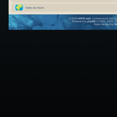
Index du forum
© 2009
MATA-web
, communauté francop
Powered by
phpBB
© 2000, 2002, 20
Style created by
W