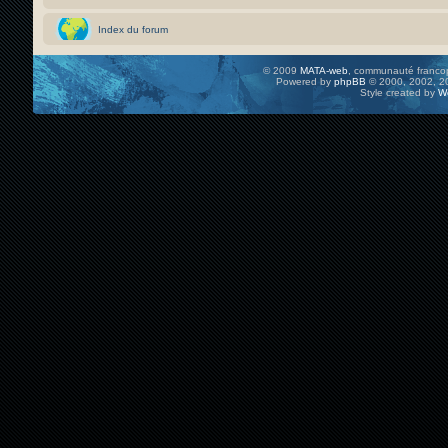
Index du forum
© 2009
MATA-web
, communauté francop
Powered by
phpBB
© 2000, 2002, 20
Style created by
W