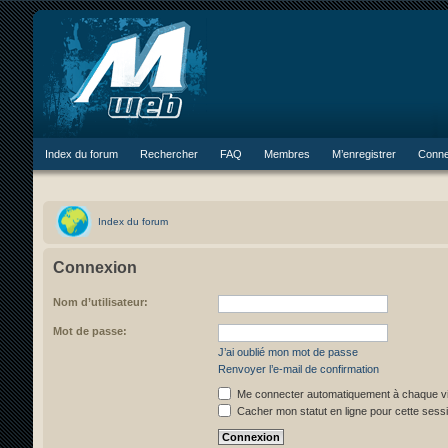
Index du forum
Rechercher
FAQ
Membres
M’enregistrer
Conne
Index du forum
Connexion
Nom d’utilisateur:
Mot de passe:
J’ai oublié mon mot de passe
Renvoyer l’e-mail de confirmation
Me connecter automatiquement à chaque vi
Cacher mon statut en ligne pour cette sess