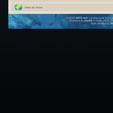
Index du forum
© 2009
MATA-web
, communauté francop
Powered by
phpBB
© 2000, 2002, 20
Style created by
W