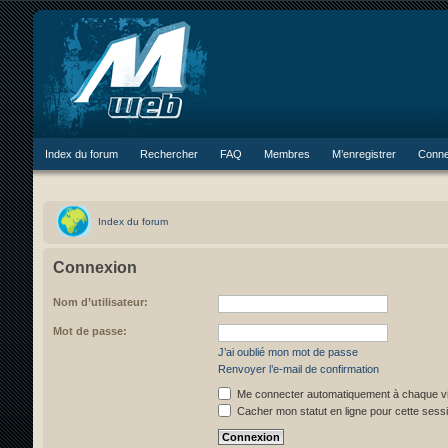
Index du forum
Rechercher
FAQ
Membres
M’enregistrer
Conne
Index du forum
Connexion
Nom d’utilisateur:
Mot de passe:
J’ai oublié mon mot de passe
Renvoyer l’e-mail de confirmation
Me connecter automatiquement à chaque vi
Cacher mon statut en ligne pour cette sess