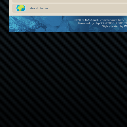
Index du forum
© 2009
MATA-web
, communauté francop
Powered by
phpBB
© 2000, 2002, 20
Style created by
W