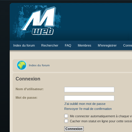
Index du forum
Rechercher
FAQ
Membres
M’enregistrer
Conne
Index du forum
Connexion
Nom d’utilisateur:
Mot de passe:
J’ai oublié mon mot de passe
Renvoyer l’e-mail de confirmation
Me connecter automatiquement à chaque vi
Cacher mon statut en ligne pour cette sess