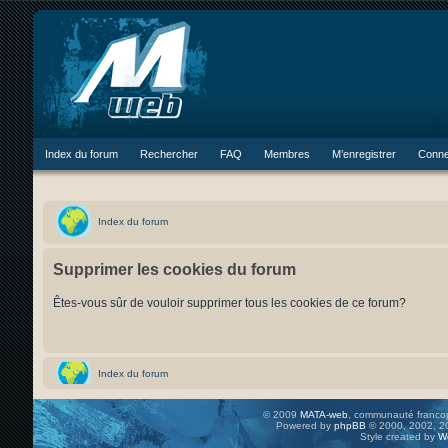
Index du forum
Rechercher
FAQ
Membres
M’enregistrer
Conne
Index du forum
Supprimer les cookies du forum
Êtes-vous sûr de vouloir supprimer tous les cookies de ce forum?
Index du forum
© 2009
MATA-web
, communauté francop
Powered by
phpBB
© 2000, 2002, 20
Style created by
W