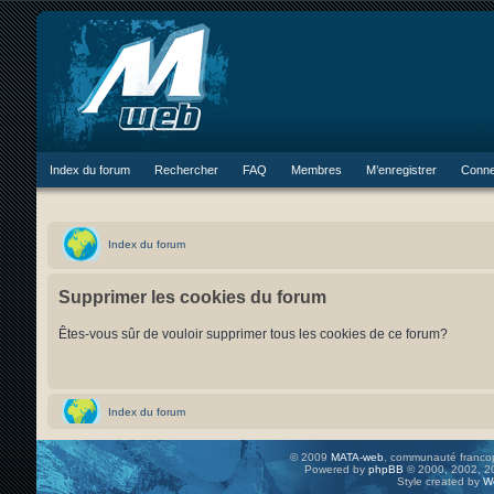
Index du forum
Rechercher
FAQ
Membres
M’enregistrer
Conne
Index du forum
Supprimer les cookies du forum
Êtes-vous sûr de vouloir supprimer tous les cookies de ce forum?
Index du forum
© 2009
MATA-web
, communauté francop
Powered by
phpBB
© 2000, 2002, 20
Style created by
W