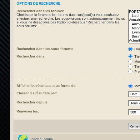
OPTIONS DE RECHERCHE
Rechercher dans les forums:
Choisissez le forum ou les forums dans le(s)quel(s) vous souhaitez
effectuer une recherche. Les sous-forums sont automatiquement inclus
si vous ne désactivez pas l’option ci-dessous “Rechercher dans les
sous-forums”.
Rechercher dans les sous-forums:
Oui
Rechercher dans:
Tit
Mes
Tit
Pre
Afficher les résultats sous forme de:
Mes
Classer les résultats par:
Rechercher depuis:
Renvoyer les:
Index du forum