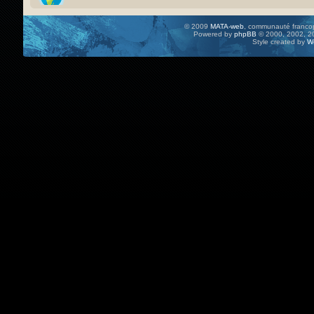
© 2009
MATA-web
, communauté francop
Powered by
phpBB
© 2000, 2002, 20
Style created by
W