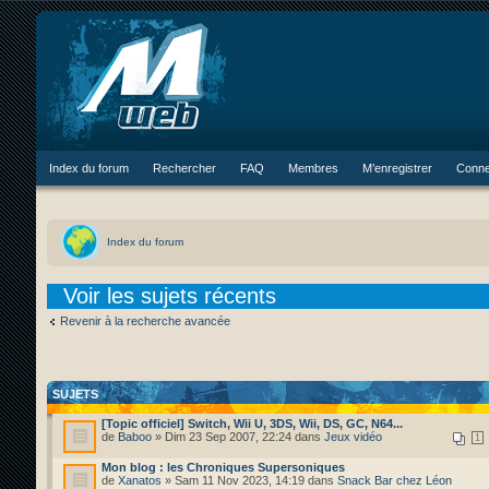
Index du forum
Rechercher
FAQ
Membres
M’enregistrer
Conne
Index du forum
Voir les sujets récents
Revenir à la recherche avancée
SUJETS
[Topic officiel] Switch, Wii U, 3DS, Wii, DS, GC, N64...
de
Baboo
» Dim 23 Sep 2007, 22:24 dans
Jeux vidéo
1
Mon blog : les Chroniques Supersoniques
de
Xanatos
» Sam 11 Nov 2023, 14:19 dans
Snack Bar chez Léon