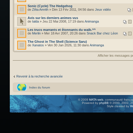
Sonic (Cycle) The Hedgehog
de
Zêta Amrith
» Dim 13 Fév 2011, 04:56 dans
Jeux vidéo
Avis sur les derniers animes vus
de
Ialda
» Jeu 22 Mai 2008, 17:19 dans
Animanga
1
Les trucs marrants et étonnants du waib.^^
de
Merlin
» Mer 18 Avr 2007, 20:26 dans
Snack Bar chez Léon
1
The Ghost in The Shell (Science Saru)
de
Xanatos
» Ven 30 Jan 2026, 11:30 dans
Animanga
Afficher les messages 
Revenir à la recherche avancée
Index du forum
© 2009
MATA-web
, communauté francop
Powered by
phpBB
© 2000, 2002, 20
Style created by
W